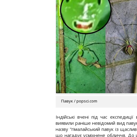
Павук / popsci.com
Індійські вчені під час експедиці
виявили раніше невідомий вид павук
назву "гімалайський павук із щасли
що нагадує усміхнене обличчя. До 