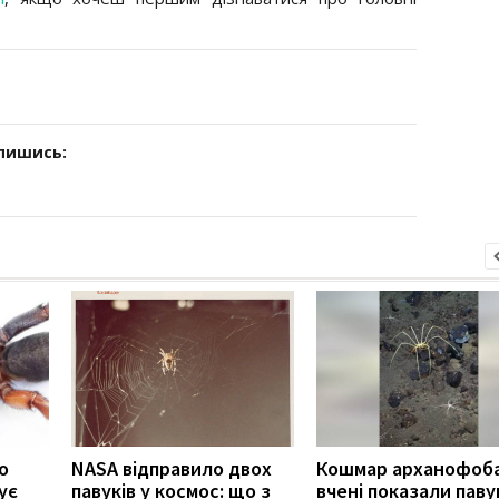
дпишись:
о
NASA відправило двох
Кошмар арханофоба
ує
павуків у космос: що з
вчені показали паву