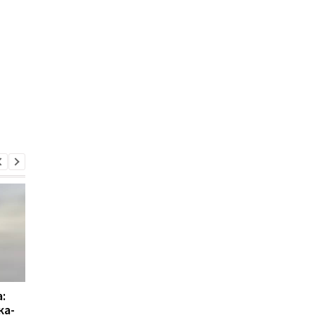
:
Фобія багатьох: учені
Не для вразливих:
ка-
відкрили нові види
знайдено новий вид