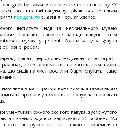
dion grallator, який вчені описали ще на початку XX
енням того, що такі павуки зустрічаються не тільки
криття
повідомило
видання Popular Science.
ідного інституту Індії та Регіонального музею
дніжжя Гімалаїв зовсім не заради павуків. Їхнім
нітності мурах у регіоні. Однак місцева фауна
д основної роботи.
ширвад Тріпаті, періодично надсилав їй фотографії
х районах, щоб допомогти з визначенням видів.
ка, що сидів на листі рослини Daphniphyllum, і саме
вчених.
 навчання в магістратурі вона вивчала гавайського
 помітила вражаючу схожість і зрозуміла, наскільки
ка.
 документував кожного схожого павука, зустрінутого
ультаті вченим вдалося зафіксувати 32 особини. Усі
 проте візерунки на тілі кожного екземпляра