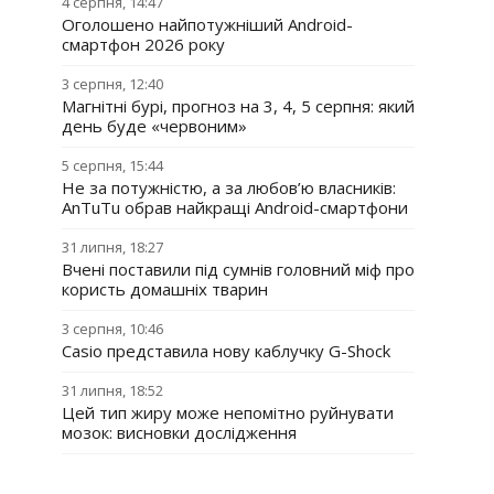
4 серпня, 14:47
Оголошено найпотужніший Android-
смартфон 2026 року
3 серпня, 12:40
Магнітні бурі, прогноз на 3, 4, 5 серпня: який
день буде «червоним»
5 серпня, 15:44
Не за потужністю, а за любов’ю власників:
AnTuTu обрав найкращі Android-смартфони
31 липня, 18:27
Вчені поставили під сумнів головний міф про
користь домашніх тварин
3 серпня, 10:46
Casio представила нову каблучку G-Shock
31 липня, 18:52
Цей тип жиру може непомітно руйнувати
мозок: висновки дослідження