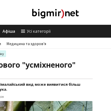
Афіша
Усі категорії
и
Медицина та здоров'я
іку
ового "усміхненого"
гімалайський вид може виявитися більш
ука.
рія