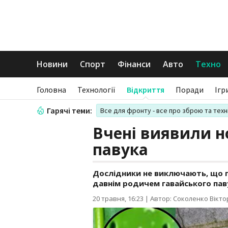
Новини
Спорт
Фінанси
Авто
Техно
Головна
Технології
Відкриття
Поради
Ігр
Гарячі теми:
Все для фронту - все про зброю та техн
Вчені виявили н
павука
Дослідники не виключають, що 
давнім родичем гавайського пав
20 травня, 16:23
|
Автор: Соколенко Вікто