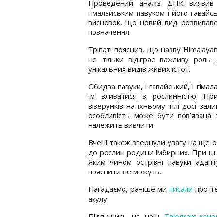
Проведений аналіз ДНК виявив 
гімалайським павуком і його гавай
висновок, що новий вид розвивавс
позначення.
Тріпаті пояснив, що назву Himalayan
не тільки відіграє важливу роль 
унікальних видів живих істот.
Обидва павуки, і гавайський, і гім
їм зливатися з рослинністю. Пр
візерунків на їхньому тілі досі за
особливість може бути пов’язана
належить вивчити.
Вчені також звернули увагу на ще 
до рослин родини імбирних. При ць
Яким чином острівні павуки адапт
пояснити не можуть.
Нагадаємо, раніше ми
писали
про те
акулу.
Підпишись на наш
Telegram-кана