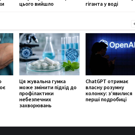
ки
цього вийшло
гіганта у воді
о
Ця жувальна гумка
ChatGPT отримає
ює
може змінити підхід до
власну розумну
профілактики
колонку: з’явилися
небезпечних
перші подробиці
захворювань