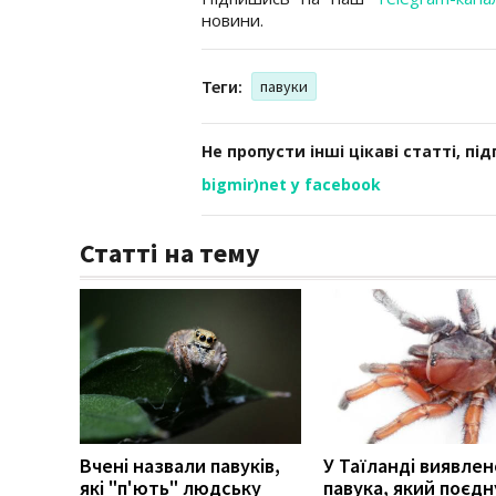
новини.
Теги:
павуки
Не пропусти інші цікаві статті, пі
bigmir)net у facebook
Статті на тему
Вчені назвали павуків,
У Таїланді виявлен
які "п'ють" людську
павука, який поєдн