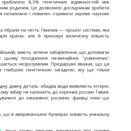
приблизно 8,5% генетичних відмінностей між
ським родичем. Це дозволило дослідникам зробити
я незалежно і повинен отримати окреме наукове
a обрали на честь Гімалаїв — гірської системи, яка
для країни, але й приховує величезну кількість
алайський, мають зелене забарвлення, що допомагає
и цьому походження незвичайних "усміхнених"
лишається незрозумілим. Прієдаршіні вважає, що ця
 з глибшою генетичною загадкою, яку ще тільки
одну дивну деталь: обидва види виявляють інтерес
ому імбир не належить до корінних рослин Гаваїв.
увалися до інвазивної рослини, фахівці поки що
, що в американських бункерах ховають унікальну
л
, якщо хочеш першим дізнаватися про головні