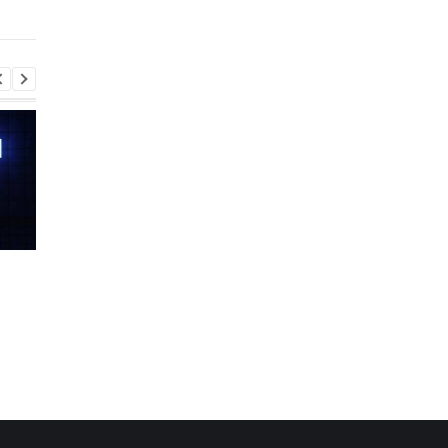
отруйних павуків
павуків-птахоїдів
Шість смартфонів за рік:
Оголошено
Nothing готує
найулюбленіший iPh
наймасштабніший
серед користувачів, 
запуск у своїй історії
не новий флагман