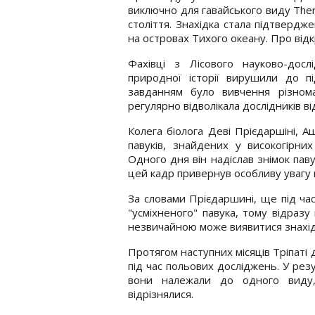
виключно для гавайського виду Theri
століття. Знахідка стала підтвердж
на островах Тихого океану. Про від
Фахівці з Лісового науково-досл
природної історії вирушили до пі
завданням було вивчення різнома
регулярно відволікала дослідників ві
Колега біолога Деві Прієдаршіні, А
павуків, знайдених у високогірни
Одного дня він надіслав знімок паву
цей кадр привернув особливу увагу 
За словами Прієдаршині, ще під час
"усміхненого" павука, тому відразу
незвичайною може виявитися знахід
Протягом наступних місяців Тріпаті
під час польових досліджень. У рез
вони належали до одного виду,
відрізнялися.