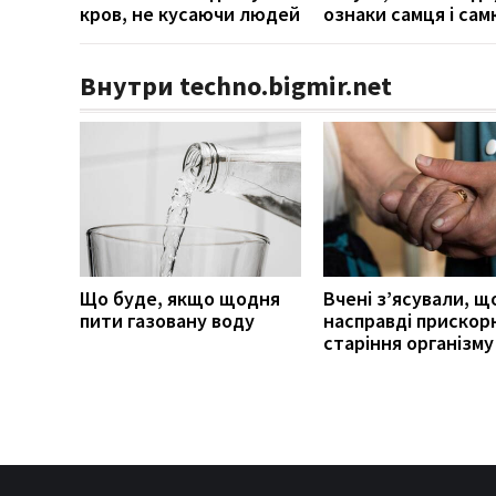
кров, не кусаючи людей
ознаки самця і сам
Внутри techno.bigmir.net
Що буде, якщо щодня
Вчені з’ясували, щ
пити газовану воду
насправді прискор
старіння організму