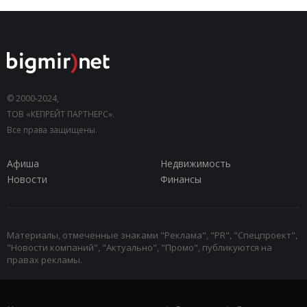
© 2000-2024,
ТОВ «КЕПРЕЙТ ПАРТНЕРС».
Все права защищены.
Афиша
Недвижимость
Новости
Финансы
Материалы, отмеченные знаками "Реклама", "PR", "Спецпроект",
"Новости компаний", "Актуально", "Промо", публикуются на
правах рекламы.