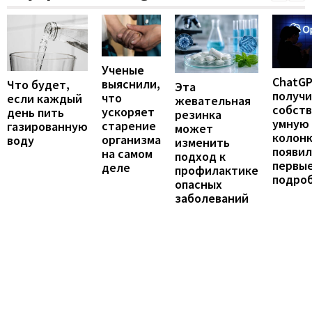
Ученые
ChatG
выяснили,
Что будет,
Эта
получ
что
если каждый
жевательная
собст
ускоряет
день пить
резинка
умную
старение
газированную
может
колонк
организма
воду
изменить
появил
на самом
подход к
первы
деле
профилактике
подро
опасных
заболеваний