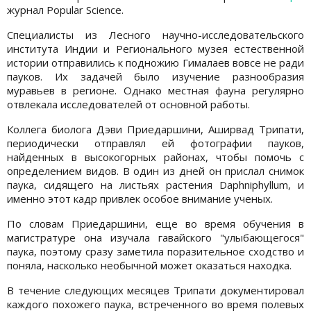
журнал Popular Science.
Специалисты из Лесного научно-исследовательского
института Индии и Регионального музея естественной
истории отправились к подножию Гималаев вовсе не ради
пауков. Их задачей было изучение разнообразия
муравьев в регионе. Однако местная фауна регулярно
отвлекала исследователей от основной работы.
Коллега биолога Дэви Приедаршини, Аширвад Трипати,
периодически отправлял ей фотографии пауков,
найденных в высокогорных районах, чтобы помочь с
определением видов. В один из дней он прислал снимок
паука, сидящего на листьях растения Daphniphyllum, и
именно этот кадр привлек особое внимание ученых.
По словам Приедаршини, еще во время обучения в
магистратуре она изучала гавайского "улыбающегося"
паука, поэтому сразу заметила поразительное сходство и
поняла, насколько необычной может оказаться находка.
В течение следующих месяцев Трипати документировал
каждого похожего паука, встреченного во время полевых