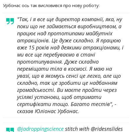
Урбонас ось так висловився про нову роботу:
"Так, і я все ще директор компанії, яка, ну
поки що не займається виробництвом, а
працює над прототипами майбутніх
атракціонів. Це дуже складно. Я працюю
вже 15 років над деякими атракціонами, і
ми все ще перебуваємо в стані
прототипування. Дуже складно
переміщати тіла в космосі. Я маю на
увазі, що в якомусь сенсі це легко, але що
складно, так це зробити це надбанням
громадськості. Ви маєте пройти через
усілякі установи, щоб отримати
сертифікати тощо. Багато тестів", -
сказав Юліонас Урбонас.
@jadroppingscience
stitch with @ridesnslides