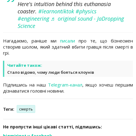
Here's intuition behind this euthanasia
coaster.
#learnontiktok
#physics
#engineering
♬ original sound - JaDropping
Science
Нагадаємо, раніше ми
писали
про те, що бізнесмен
створив шолом, який здатний вбити гравця після смерті в
грі.
Читайте також:
Стало відомо, чому люди бояться клоунів
Підпишись на наш
Telegram-канал
, якщо хочеш першим
дізнаватися головні новини.
Теги:
смерть
Не пропусти інші цікаві статті, підпишись:
bigmir)net у facebook