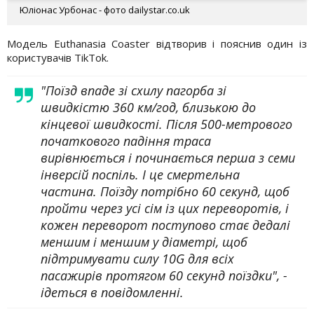
Юліонас Урбонас - фото dailystar.co.uk
Модель Euthanasia Coaster відтворив і пояснив один із
користувачів TikTok.
"Поїзд впаде зі схилу пагорба зі
швидкістю 360 км/год, близькою до
кінцевої швидкості. Після 500-метрового
початкового падіння траса
вирівнюється і починається перша з семи
інверсій поспіль. І це смертельна
частина. Поїзду потрібно 60 секунд, щоб
пройти через усі сім із цих переворотів, і
кожен переворот поступово стає дедалі
меншим і меншим у діаметрі, щоб
підтримувати силу 10G для всіх
пасажирів протягом 60 секунд поїздки", -
ідеться в повідомленні.