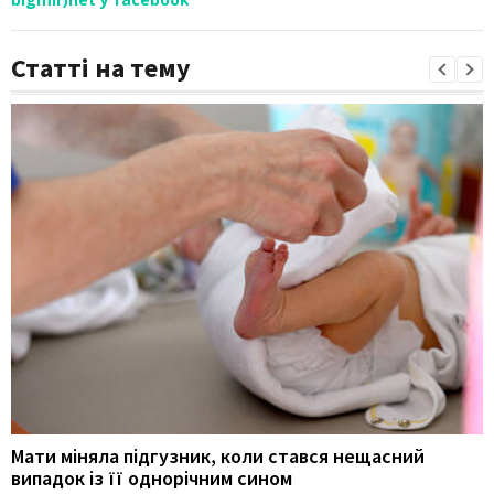
Статті на тему
Мати міняла підгузник, коли стався нещасний
випадок із її однорічним сином