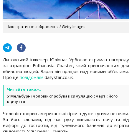
Ілюстративне зображення / Getty Images
Литовський інженер Юліонас Урбонас отримав нагороду
за атракціон Euthanasia Coaster, який призначається для
вбивства людей. Зараз він працює над новими об'єктами.
Про це
повідомляє
dailystar.co.uk.
Читайте також:
У Мельбурні чоловік спробував симуляцію смерті: його
відчуття
Чоловік створив американські гірки з дуже тугими петлями.
За його словами, під час руху виникають почуття від
ейфорії до гостроти, від тунельного бачення до втрати
свідомості. У підсумку - смерть.