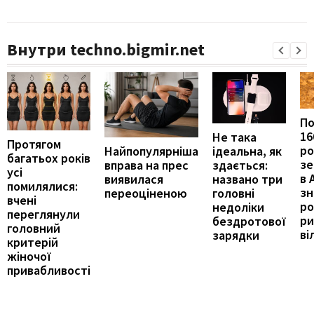
Внутри techno.bigmir.net
П
16
Не така
Протягом
ро
ідеальна, як
Найпопулярніша
багатьох років
зе
здається:
вправа на прес
усі
в 
названо три
виявилася
помилялися:
з
головні
переоціненою
вчені
ро
недоліки
переглянули
ри
бездротової
головний
ві
зарядки
критерій
жіночої
привабливості