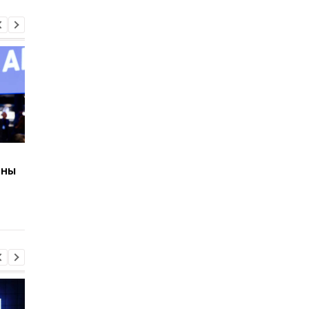
798 граммов и до 18
Huawei обновила
оны
часов работы: Huawei
линейку Watch GT: ч
показала необычный
умеют новые GT 7 и 
MateBook Pro S
7 Pro