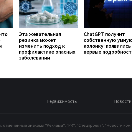
что
Эта жевательная
ChatGPT получит
е
резинка может
собственную умну
м
изменить подход к
колонку: появились
профилактике опасных
первые подробност
заболеваний
Недвижимость
Новости
 отмеченные знаками "Реклама", "PR", "Спецпроект", "Новости комп