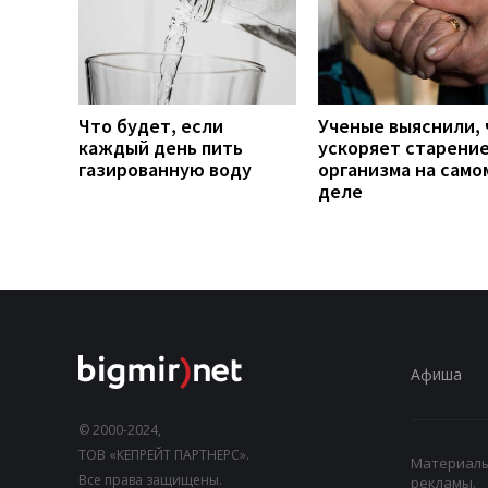
Что будет, если
Ученые выяснили, 
каждый день пить
ускоряет старени
газированную воду
организма на само
деле
Афиша
© 2000-2024,
ТОВ «КЕПРЕЙТ ПАРТНЕРС».
Материалы,
Все права защищены.
рекламы.