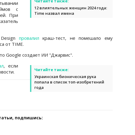
Читайте также:
ртывании
12 влиятельных женщин 2024 года:
ймов с
Time назвал имена
ей. При
казатель
 Design
провалил
краш-тест, не помешало ему
са от TIME.
что Google создает ИИ "Джарвис".
ал
, если
Читайте также:
вости.
Украинская бионическая рука
попала в список топ-изобретений
года
татьи, подпишись: