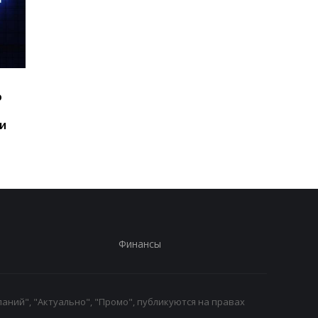
Шесть смартфонов за
Назван самый люби
ю
год: Nothing готовит
iPhone пользователе
самый масштабный
и это не новый флаг
и
запуск в своей истории
Финансы
аний", "Актуально", "Промо", публикуются на правах