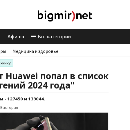
о
Афиша
Все категории
гры
Медицина и здоровье
ехнику
т Huawei попал в список
ений 2024 года"
ы - 127450 и 139044.
 Виктория