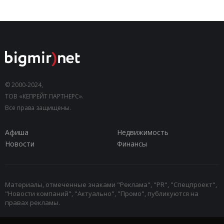
© 2000-2024,
ТОВ «КЕПРЕЙТ ПАРТНЕРС».
Все права защищены.
Афиша
Недвижимость
Новости
Финансы
Материалы, отмеченные знаками "Реклама", "PR", "Спецпроект",
"Новости компаний", "Актуально", "Промо", публикуются на
правах рекламы.