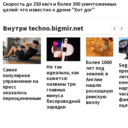
Скорость до 250 км/ч и более 300 уничтоженных
целей: что известно о дроне "Хот дог"
Внутри techno.bigmir.net
Более 1600
Seg
Не так
лет под
Самое
пре
идеальна, как
землей: в
популярное
лег
кажется:
Англии
упражнение на
кон
названы три
нашли
пресс
нар
главных
роскошную
оказалось
час
минуса
римскую
переоцененным
фан
беспроводной
виллу
оце
зарядки