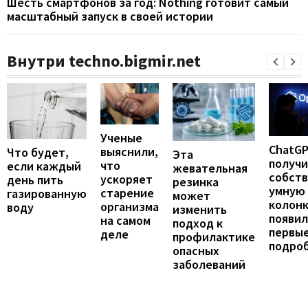
Шесть смартфонов за год: Nothing готовит самый
масштабный запуск в своей истории
Внутри techno.bigmir.net
Ученые
ChatG
выяснили,
Что будет,
Эта
получ
что
если каждый
жевательная
собст
ускоряет
день пить
резинка
умную
старение
газированную
может
колонк
организма
воду
изменить
появил
на самом
подход к
первы
деле
профилактике
подро
опасных
заболеваний