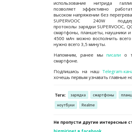
использование нитрида галл
позволяет эффективно работ
высоком напряжении без перегрева
SUPERVOOC 240W поддерж
протоколы зарядки SUPERVOOC, QC 
смартфоны, планшеты, наушники и 
4500 мАч можно восполнить всего
нужно всего 3,5 минуты.
Напомним, ранее мы
писали
о то
смартфоне.
Подпишись на наш
Telegram-кан
хочешь первым узнавать главные но
Теги:
зарядка
смартфоны
план
ноутбуки
Realme
Не пропусти другие интересные с
bigmir)net в facebook