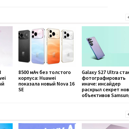
8
8500 мАч без толстого
Galaxy S27 Ultra ст
wei
корпуса: Huawei
фотографировать
ый
показала новый Nova 16
иначе: инсайдер
SE
раскрыл секрет но
объективов Samsun