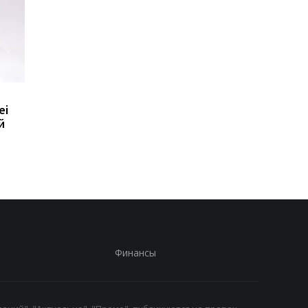
Huawei обновила
8500 мАч без толсто
ei
линейку Watch GT: что
корпуса: Huawei
й
умеют новые GT 7 и GT
показала новый Nova
7 Pro
SE
Финансы