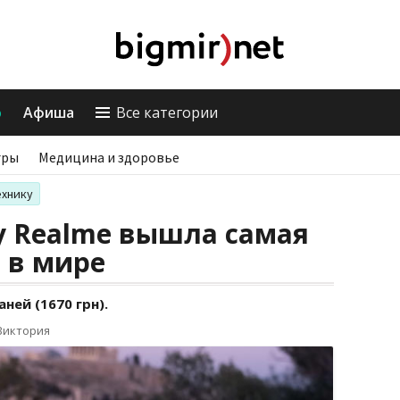
о
Афиша
Все категории
гры
Медицина и здоровье
ехнику
у Realme вышла самая
 в мире
ней (1670 грн).
Виктория