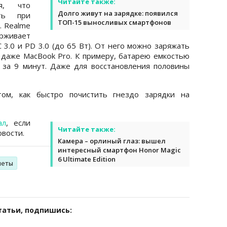
Читайте также:
ия, что
Долго живут на зарядке: появился
ать при
ТОП-15 выносливых смартфонов
. Realme
ивает
3.0 и PD 3.0 (до 65 Вт). От него можно заряжать
даже MacBook Pro. К примеру, батарею емкостью
 за 9 минут. Даже для восстановления половины
м, как быстро почистить гнездо зарядки на
ал
, если
Читайте также:
вости.
Камера – орлиный глаз: вышел
интересный смартфон Honor Magic
6 Ultimate Edition
шеты
татьи, подпишись: