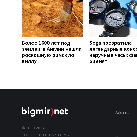
Более 1600 лет под
Sega превратила
землей: в Англии нашли
легендарные конс
роскошную римскую
наручные часы: ф
виллу
оценят
Афиша
© 2000-2024,
ТОВ «КЕПРЕЙТ ПАРТНЕРС».