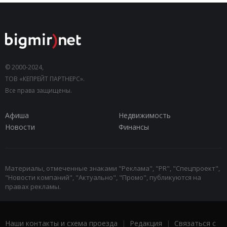
© 2000-2024,
ТОВ «КЕПРЕЙТ ПАРТНЕРС».
Все права защищены.
Афиша
Недвижимость
Новости
Финансы
Материалы, отмеченные знаками "Реклама", "PR", "Спецпроект",
"Новости компаний", "Актуально", "Промо", публикуются на
правах рекламы.
Наши контакты и схема проезда
|
Редакция
|
Связаться с