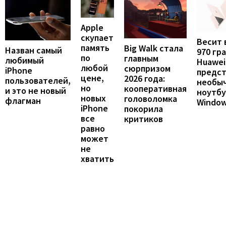
Apple
скупает
Весит 
память
Big Walk стала
Назван самый
970 гр
по
главным
любимый
Huawei
любой
сюрпризом
iPhone
предст
цене,
2026 года:
пользователей,
необы
но
кооперативная
и это не новый
ноутбу
новых
головоломка
флагман
Windo
iPhone
покорила
все
критиков
равно
может
не
хватить