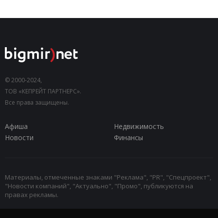
© 2000-2024,
ТОВ «КЕПРЕЙТ ПАРТНЕРС».
Все права защищены.
Афиша
Недвижимость
Новости
Финансы
Материалы, отмеченные знаками "Реклама", "PR", "Спецпроект",
"Новости компаний", "Актуально", "Промо", публикуются на
правах рекламы.