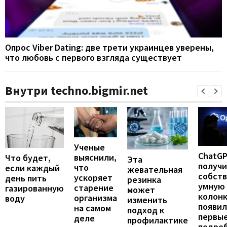
Опрос Viber Dating: две трети украинцев уверены,
что любовь с первого взгляда существует
Внутри techno.bigmir.net
Ученые
ChatG
выяснили,
Что будет,
Эта
получ
что
если каждый
жевательная
собст
ускоряет
день пить
резинка
умную
старение
газированную
может
колонк
организма
воду
изменить
появил
на самом
подход к
первы
деле
профилактике
подро