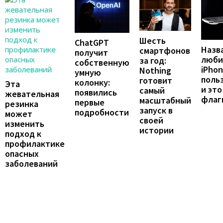
Шесть
ChatGPT
Назв
смартфонов
получит
люби
за год:
собственную
iPho
Nothing
умную
поль
готовит
колонку:
Эта
и это
самый
появились
жевательная
флаг
масштабный
первые
резинка
запуск в
подробности
может
своей
изменить
истории
подход к
профилактике
опасных
заболеваний