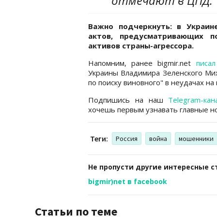
отмечают в ЦПД.
Важно подчеркнуть: в Украин
актов, предусматривающих п
активов страны-агрессора.
Напомним, ранее bigmir.net
писал
Украины Владимира Зеленского Мих
по поиску виновного" в неудачах на
Подпишись на наш
Telegram-кан
хочешь первым узнавать главные но
Теги:
Россия
война
мошенники
Не пропусти другие интересные с
bigmir)net в facebook
Статьи по теме