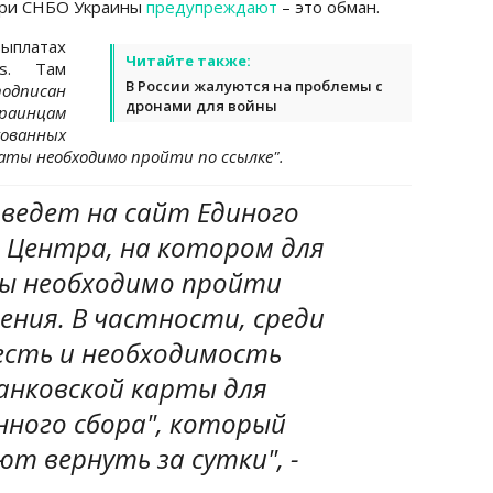
при СНБО Украины
предупреждают
– это обман.
ыплатах
Читайте также:
us. Там
В России жалуются на проблемы с
подписан
дронами для войны
раинцам
ованных
аты необходимо пройти по ссылке".
 ведет на сайт Единого
 Центра, на котором для
ы необходимо пройти
ения. В частности, среди
есть и необходимость
анковской карты для
нного сбора", который
т вернуть за сутки", -