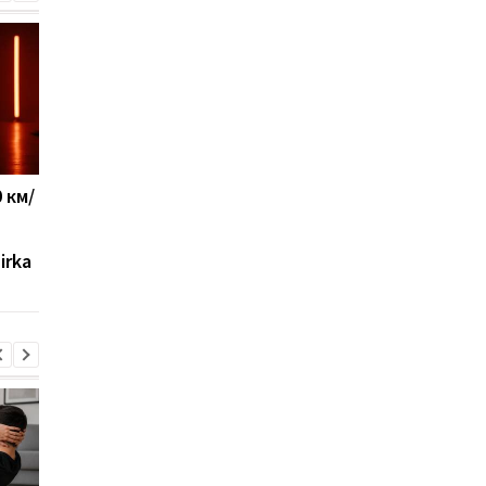
 км/
Новый украинский ЗРК
Военные США указал
"Риф" уже защищает
на главное
небо: появились
преимущество Укра
irka
подробности
в современной войн