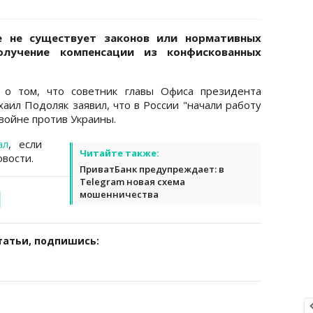
е не существует законов или нормативных
олучение компенсации из конфискованных
о том, что советник главы Офиса президента
аил Подоляк заявил, что в России "начали работу
 войне против Украины.
ал
, если
Читайте также:
вости.
ПриватБанк предупреждает: в
Telegram новая схема
мошенничества
татьи, подпишись: