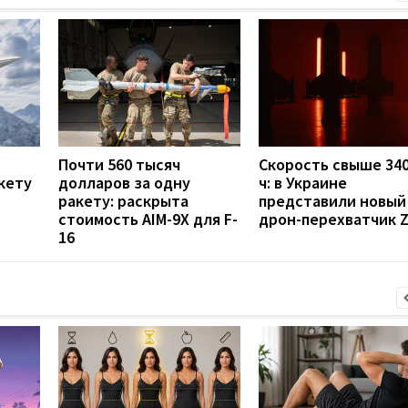
Почти 560 тысяч
Скорость свыше 340
кету
долларов за одну
ч: в Украине
ракету: раскрыта
представили новый
стоимость AIM-9X для F-
дрон-перехватчик Z
16