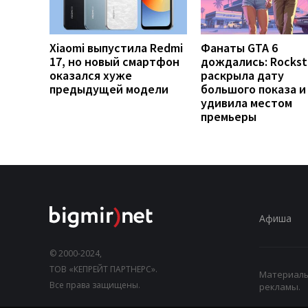
Xiaomi выпустила Redmi
Фанаты GTA 6
17, но новый смартфон
дождались: Rockst
оказался хуже
раскрыла дату
предыдущей модели
большого показа и
удивила местом
премьеры
Афиша
© 2000-2024,
ТОВ «КЕПРЕЙТ ПАРТНЕРС».
Материалы,
Все права защищены.
рекламы.