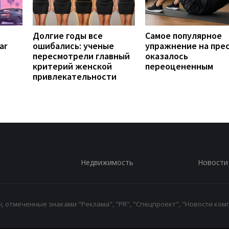
Долгие годы все
Самое популярное
ar
ошибались: ученые
упражнение на пре
пересмотрели главный
оказалось
критерий женской
переоцененным
привлекательности
Недвижимость
Новости
 отмеченные знаками "Реклама", "PR", "Спецпроект", "Новости комп