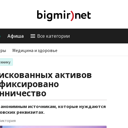
о
Афиша
Все категории
гры
Медицина и здоровье
ехнику
фискованных активов
афиксировано
нничество
ь анонимным источникам, которые нуждаются
овских реквизитах.
Виктория