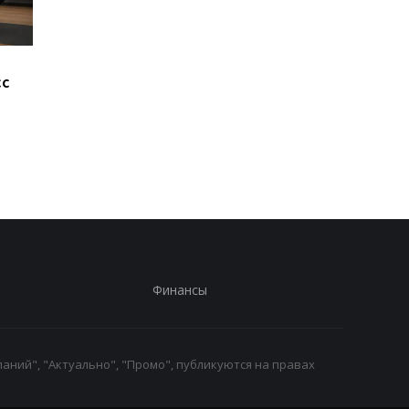
Не так идеальна, как
Более 1600 лет под
сс
кажется: названы три
землей: в Англии на
главных минуса
роскошную римскую
беспроводной зарядки
виллу
Финансы
аний", "Актуально", "Промо", публикуются на правах