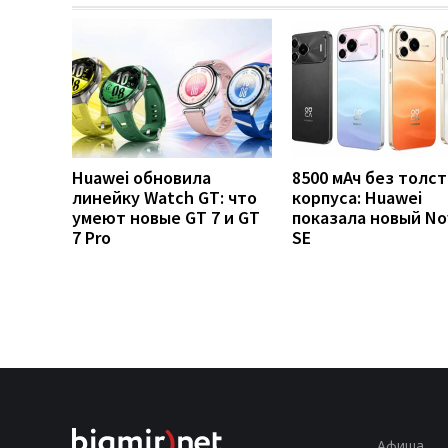
Huawei обновила
8500 мАч без толст
линейку Watch GT: что
корпуса: Huawei
умеют новые GT 7 и GT
показала новый No
7 Pro
SE
Афиша