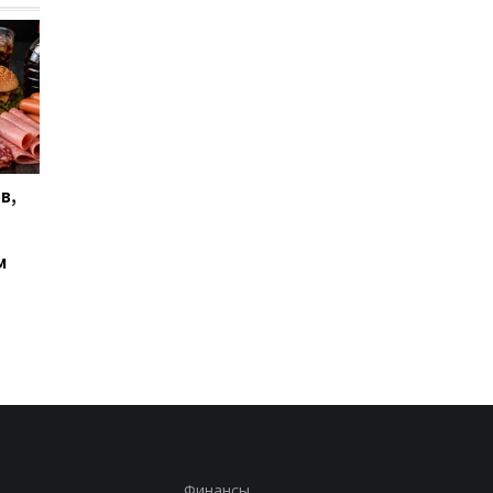
в,
Почему некоторые
"Миллионы останутс
люди не просыпаются
без работы":
даже от громкого шума:
британский журнал
м
объяснение
сделал тревожный
прогноз об
искусственном
интеллекте
Финансы