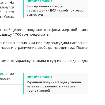
Читайте также:
ета. На
Блогер выложил видео
ликнулся
перемещения ВСУ – какой приговор
с него
вынес суд
н. Связь
о сообщение о продаже телефона. Жертвой стала
одавцу 1700 грн предоплаты.
знал полностью. Сначала ему присудили наказание
 часов и ограничение свободы на один год. Позже
том, что украинку вызвали в суд из-за нюдсов для
ал
, если
Читайте также:
вости.
Украинец получил 3 года условно
из-за выложенного в интернет
порно с женой