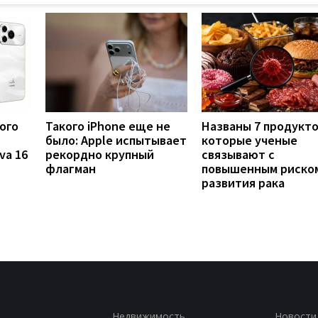
ого
Такого iPhone еще не
Названы 7 продукто
было: Apple испытывает
которые ученые
va 16
рекордно крупный
связывают с
флагман
повышенным риско
развития рака
Недвижимость
Новости