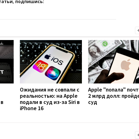
татьи, подпишись:
Ожидания не совпали с
Apple "попала" почт
реальностью: на Apple
2 млрд долл: пройд
 в
подали в суд из-за Siri в
суд
iPhone 16