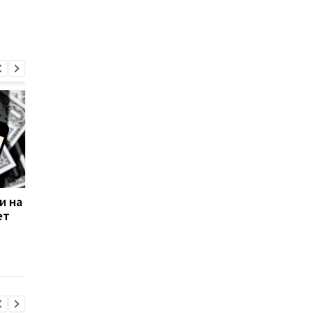
и на
В России надеются
Google могут застав
ет
получить от Google 2
продать Android или
ундециллиона рублей
Chrome