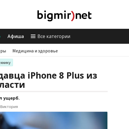
о
Афиша
Все категории
гры
Медицина и здоровье
ехнику
авца iPhone 8 Plus из
ласти
л ущерб.
 Виктория