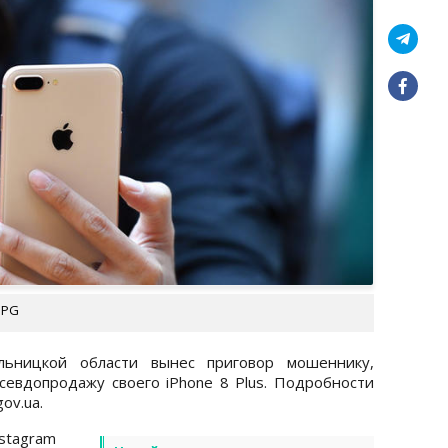
UPG
льницкой области вынес приговор мошеннику,
севдопродажу своего iPhone 8 Plus. Подробности
gov.ua.
nstagram