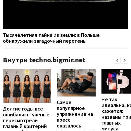
Тысячелетняя тайна из земли: в Польше
обнаружили загадочный перстень
Внутри techno.bigmir.net
Не так
Самое
идеальна, к
популярное
Долгие годы все
кажется:
упражнение на
ошибались: ученые
названы тр
пресс
пересмотрели
главных
оказалось
главный критерий
минуса