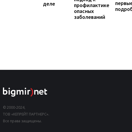
первы
деле
профилактике
подро
опасных
заболеваний
© 2000-2024,
ТОВ «КЕПРЕЙТ ПАРТНЕРС».
Все права защищены.