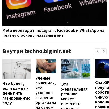
Meta переводит Instagram, Facebook и WhatsApp на
платную основу: названы цены
Внутри techno.bigmir.net
Ученые
ChatG
выяснили,
Что будет,
Эта
получ
что
если каждый
жевательная
собст
ускоряет
день пить
резинка
умную
старение
газированную
может
колонк
организма
воду
изменить
появил
на самом
подход к