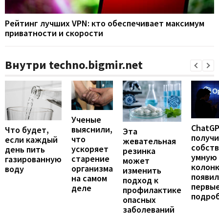
Рейтинг лучших VPN: кто обеспечивает максимум
приватности и скорости
Внутри techno.bigmir.net
Ученые
ChatG
выяснили,
Что будет,
Эта
получ
что
если каждый
жевательная
собст
ускоряет
день пить
резинка
умную
старение
газированную
может
колонк
организма
воду
изменить
появил
на самом
подход к
первы
деле
профилактике
подро
опасных
заболеваний