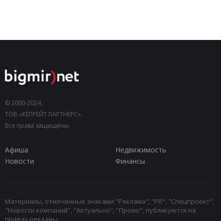
© 2000-2024,
ТОВ «КЕПРЕЙТ ПАРТНЕРС».
Все права защищены.
Афиша
Недвижимость
Новости
Финансы
Материалы, отмеченные знаками "Реклама", "PR", "Спецпроект",
"Новости компаний", "Актуально", "Промо", публикуются на
правах рекламы.