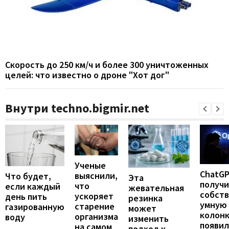
Скорость до 250 км/ч и более 300 уничтоженных
целей: что известно о дроне "Хот дог"
Внутри techno.bigmir.net
Ученые
ChatG
выяснили,
Что будет,
Эта
получ
что
если каждый
жевательная
собст
ускоряет
день пить
резинка
умную
старение
газированную
может
колонк
организма
воду
изменить
появил
на самом
подход к