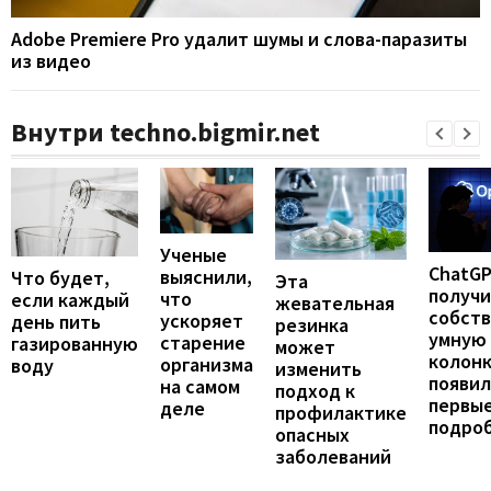
Adobe Premiere Pro удалит шумы и слова-паразиты
из видео
Внутри techno.bigmir.net
Ученые
ChatG
выяснили,
Что будет,
Эта
получ
что
если каждый
жевательная
собст
ускоряет
день пить
резинка
умную
старение
газированную
может
колонк
организма
воду
изменить
появил
на самом
подход к
первы
деле
профилактике
подро
опасных
заболеваний