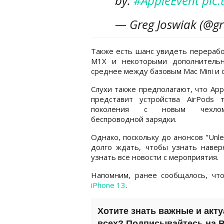
by.
#AppleEvent
pic
— Greg Joswiak (@gr
Также есть шанс увидеть перерабо
M1X и некоторыми дополнительн
среднее между базовым Mac Mini и
Слухи также предполагают, что App
представит устройства AirPods т
поколения с новым чехл
беспроводной зарядки.
Однако, поскольку до анонсов "Unl
долго ждать, чтобы узнать навер
узнать все новости с мероприятия.
Напомним, ранее сообщалось, ч
iPhone 13
.
Хотите знать важные и акт
всех? Подписывайтесь на
B