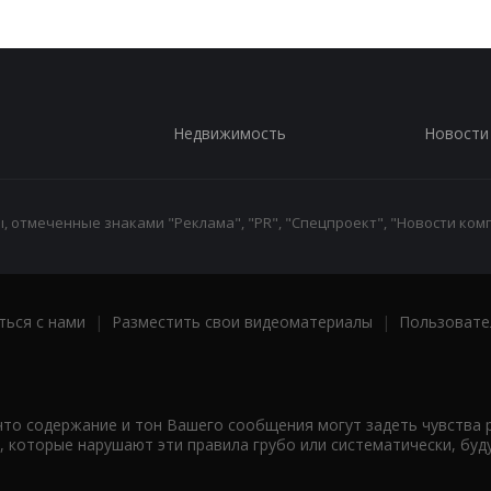
Недвижимость
Новости
 отмеченные знаками "Реклама", "PR", "Спецпроект", "Новости комп
ться с нами
|
Разместить свои видеоматериалы
|
Пользовате
что содержание и тон Вашего сообщения могут задеть чувства 
 которые нарушают эти правила грубо или систематически, буд