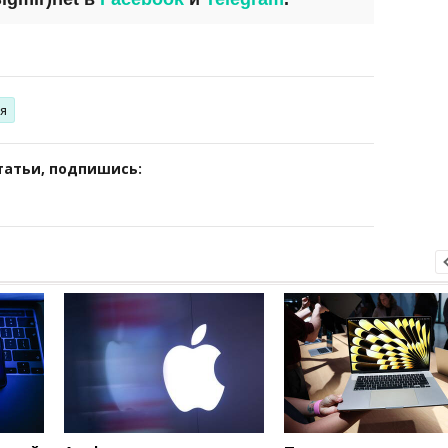
я
татьи, подпишись: