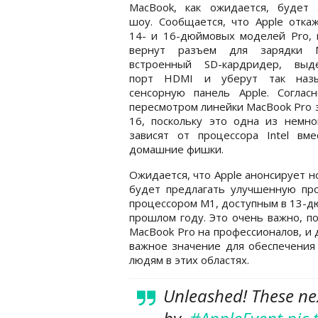
MacBook, как ожидается, будет 
шоу. Сообщается, что Apple отка
14- и 16-дюймовых моделей Pro, 
вернут разъем для зарядки M
встроенный SD-кардридер, выд
порт HDMI и уберут так наз
сенсорную панель Apple. Соглас
пересмотром линейки MacBook Pro з
16, поскольку это одна из немно
зависят от процессора Intel вм
домашние фишки.
Ожидается, что Apple анонсирует 
будет предлагать улучшенную пр
процессором M1, доступным в 13-д
прошлом году. Это очень важно, п
MacBook Pro на профессионалов, и
важное значение для обеспечения 
людям в этих областях.
Unleashed! These nex