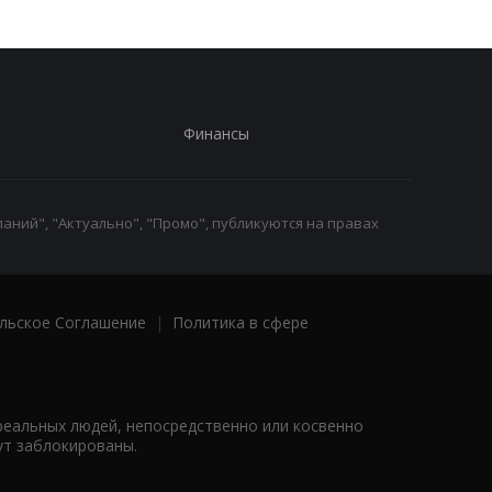
Финансы
аний", "Актуально", "Промо", публикуются на правах
льское Соглашение
|
Политика в сфере
реальных людей, непосредственно или косвенно
ут заблокированы.