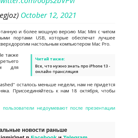
.twitter.com/0ops2bVPvl
egjoz)
October 12, 2021
танную и более мощную версию Mac Mini с чипом
ыми портами USB, которые обеспечат лучшее
 сверхдорогим настольным компьютером Mac Pro.
le также
Читай также:
ретьего
Все, что нужно знать про iPhone 13 -
ом для
онлайн-трансляция
eashed" осталось меньше недели, нам не придется
няка. Присоединяйтесь к нам 18 октября, чтобы
то
пользователи недоумевают после презентации
уальные новости раньше
igmir)net
в
Facebook
и
Telegram
.