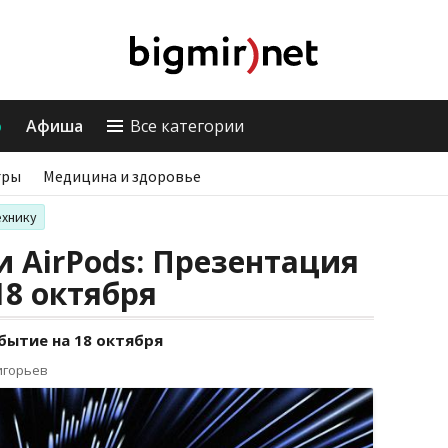
о
Афиша
Все категории
гры
Медицина и здоровье
ехнику
 AirPods: Презентация
18 октября
бытие на 18 октября
игорьев