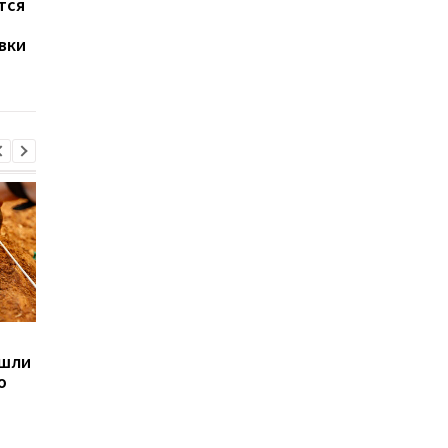
тся
Названы три причины
Apple запустила
дождаться iPhone 18
подписку на iPhone, 
вки
Pro
и Apple Watch: сколь
придется платить
каждый месяц
Sega превратила
Магнитные бури,
ашли
легендарные консоли в
прогноз на 6, 7, 8
ю
наручные часы: фанаты
августа: подробност
оценят
по дням