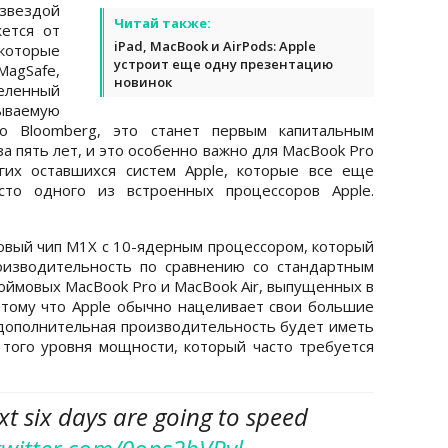
звездой
Читай также:
жется от
iPad, MacBook и AirPods: Apple
которые
устроит еще одну презентацию
agSafe,
новинок
еленный
ываемую
но Bloomberg, это станет первым капитальным
а пять лет, и это особенно важно для MacBook Pro
гих оставшихся систем Apple, которые все еще
есто одного из встроенных процессоров Apple.
новый чип M1X с 10-ядерным процессором, который
оизводительность по сравнению со стандартным
юймовых MacBook Pro и MacBook Air, выпущенных в
отому что Apple обычно нацеливает свои большие
 дополнительная производительность будет иметь
того уровня мощности, который часто требуется
t six days are going to speed