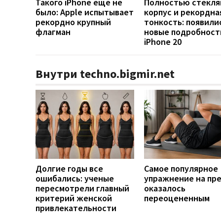
Такого iPhone еще не
Полностью стекл
было: Apple испытывает
корпус и рекордна
рекордно крупный
тонкость: появили
флагман
новые подробност
iPhone 20
Внутри techno.bigmir.net
Долгие годы все
Самое популярное
ошибались: ученые
упражнение на пр
пересмотрели главный
оказалось
критерий женской
переоцененным
привлекательности