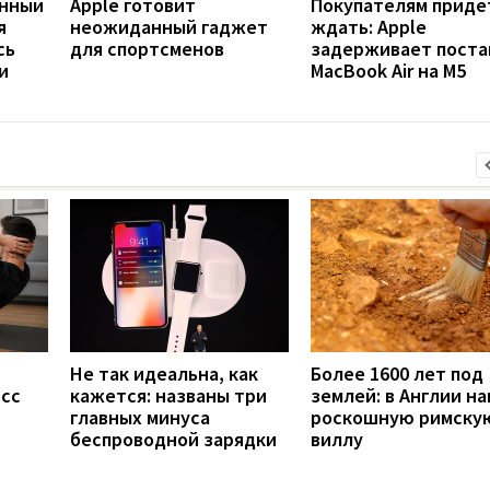
янный
Apple готовит
Покупателям приде
я
неожиданный гаджет
ждать: Apple
сь
для спортсменов
задерживает поста
и
MacBook Air на M5
Не так идеальна, как
Более 1600 лет под
есс
кажется: названы три
землей: в Англии н
главных минуса
роскошную римску
беспроводной зарядки
виллу