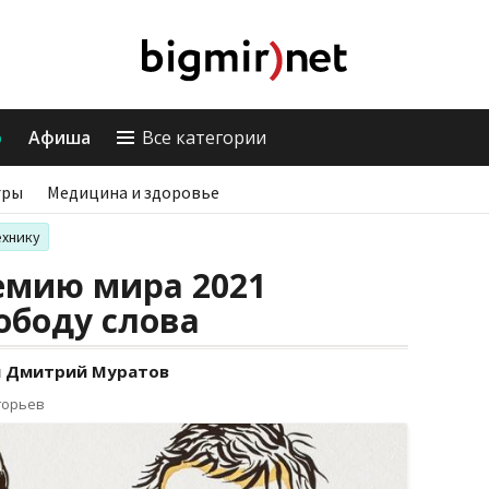
о
Афиша
Все категории
гры
Медицина и здоровье
ехнику
емию мира 2021
ободу слова
и Дмитрий Муратов
горьев