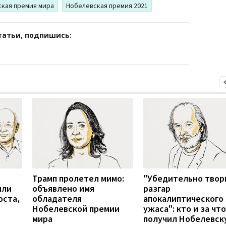
кая премия мира
Нобелевская премия 2021
татьи, подпишись:
Трамп пролетел мимо:
"Убедительно твор
или
объявлено имя
разгар
оста,
обладателя
апокалиптического
Нобелевской премии
ужаса": кто и за что
мира
получил Нобелевск