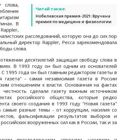
 слова,
Читай также:
ебление
Нобелевская премия-2021: Вручена
ритаризм
премия по медицине и физиологии
пинах. В
Rappler,
алистских расследований, которую она до сих пор
ральный директор Rappler, Ресса зарекомендовала
ободы слова.
отяжении десятилетий защищал свободу слова в
виях. В 1993 году он был одним из основателей
. С 1995 года он был главным редактором газеты в
 газета" - самая независимая газета в России
ским отношением к власти. Основанная на фактах
я честность сделали газету важным источником
ектах российского общества, которые редко
нта своего создания в 1993 году "Новая газета"
а самые разные темы - от коррупции, насилия со
рестов, фальсификации результатов выборов и
российских вооруженных сил как в России, так и за
тили преследованием, угрозами, насилием и