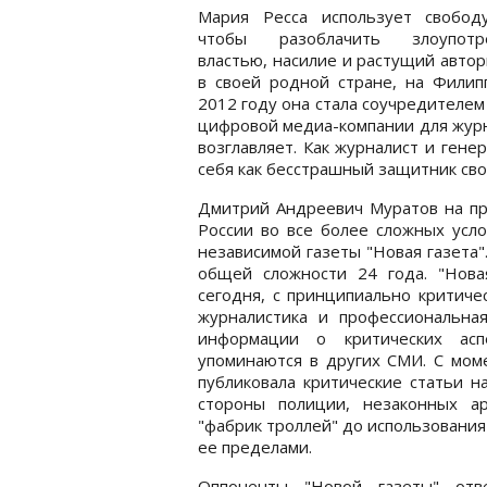
Мария Ресса использует свободу
чтобы разоблачить злоупотр
властью, насилие и растущий авто
в своей родной стране, на Филип
2012 году она стала соучредителем 
цифровой медиа-компании для журн
возглавляет. Как журналист и гене
себя как бесстрашный защитник св
Дмитрий Андреевич Муратов на пр
России во все более сложных усло
независимой газеты "Новая газета"
общей сложности 24 года. "Новая
сегодня, с принципиально критиче
журналистика и профессиональна
информации о критических асп
упоминаются в других СМИ. С моме
публиковала критические статьи н
стороны полиции, незаконных а
"фабрик троллей" до использования 
ее пределами.
Оппоненты "Новой газеты" отве