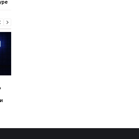
уре
Мартиниса
Шесть смартфонов за
Назван самый люби
ю
год: Nothing готовит
iPhone пользователе
самый масштабный
и это не новый флаг
и
запуск в своей истории