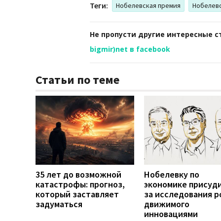
Теги:
Нобелевская премия
Нобелевс
Не пропусти другие интересные с
bigmir)net в facebook
Статьи по теме
35 лет до возможной
Нобелевку по
катастрофы: прогноз,
экономике присуд
который заставляет
за исследования р
задуматься
движимого
инновациями