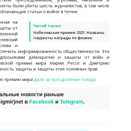
азеты были убиты шесть журналистов, в том числе
облачающие статьи о войне в Чечне.
нная на
Читай также:
ащиты от
Нобелевская премия-2021: Названы
военной
лауреаты награды по физике
левский
слова и
спечить информированность общественности. Эти
едпосылками демократии и защиты от войн и
левской премии мира Марии Рессе и Дмитрию
жность защиты и защиты этих основных прав.
ую премию мира
дали за преодоление голода
.
уальные новости раньше
igmir)net
в
Facebook
и
Telegram
.