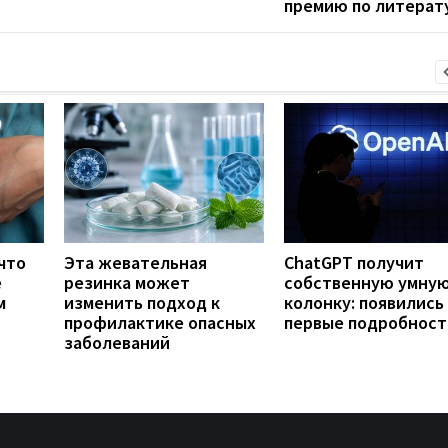
премию по литерат
что
Эта жевательная
ChatGPT получит
е
резинка может
собственную умну
м
изменить подход к
колонку: появились
профилактике опасных
первые подробност
заболеваний