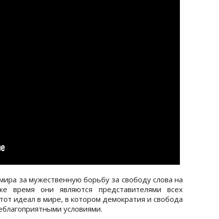
мира за мужественную борьбу за свободу слова на
е время они являются представителями всех
тот идеал в мире, в котором демократия и свобода
неблагоприятными условиями.