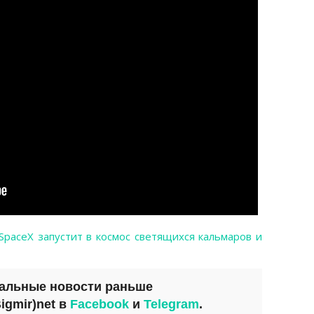
SpaceX запустит в космос светящихся кальмаров и
уальные новости раньше
igmir)net
в
Facebook
и
Telegram
.