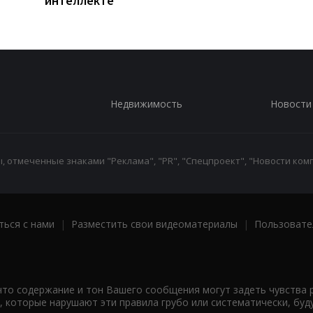
интеллекте
Недвижимость
Новости
 отмеченные знаками "Реклама", "PR", "Спецпроект", "Новости комп
ться с нами
|
Разместить свои видеоматериалы
|
Пользовате
что содержание и тон Вашего сообщения могут задеть чувства 
 которые нарушают эти правила грубо или систематически, буд