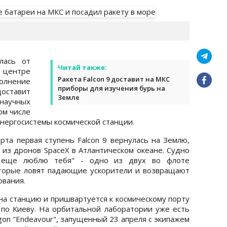
лась от
Читай также:
 центре
Ракета Falcon 9 доставит на МКС
олнение
приборы для изучения бурь на
доставит
Земле
аучных
ом числе
нергосистемы космической станции.
рта первая ступень Falcon 9 вернулась на Землю,
 из дронов SpaceX в Атлантическом океане. Судно
е еще люблю тебя" - одно из двух во флоте
оторые ловят падающие ускорители и возвращают
ования.
а станцию ​​и пришвартуется к космическому порту
 по Киеву. На орбитальной лаборатории уже есть
gon "Endeavour", запущенный 23 апреля с экипажем