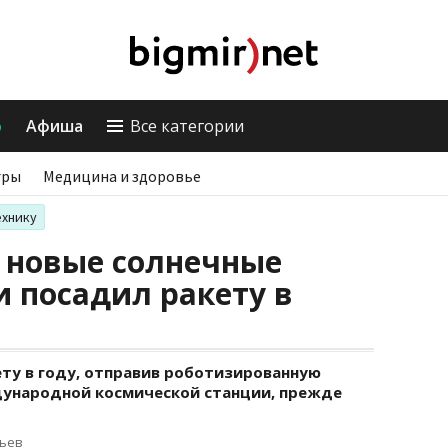
о
Афиша
Все категории
гры
Медицина и здоровье
ехнику
 новые солнечные
и посадил ракету в
ету в году, отправив роботизированную
дународной космической станции, прежде
рьев