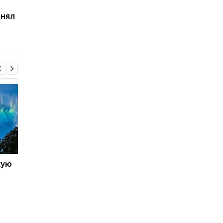
Землей: космонавт
открытый космос: на
снял
показал другую
Землю вернулась
сторону полярного
историческая мисси
сияния
SpaceX Polaris Dawn
кую
Galaxy S27 Ultra станет
Не по мощности, а п
фотографировать
любви владельцев:
иначе: инсайдер
AnTuTu выбрал лучш
раскрыл секрет новых
Android-смартфоны
объективов Samsung