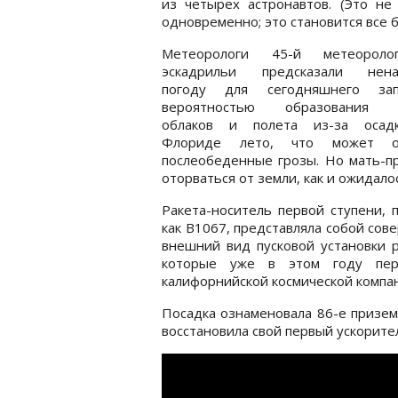
из четырех астронавтов. (Это не
одновременно; это становится все 
Метеорологи 45-й метеоролог
эскадрильи предсказали нен
погоду для сегодняшнего за
вероятностью образования к
облаков и полета из-за осад
Флориде лето, что может оз
послеобеденные грозы. Но мать-пр
оторваться от земли, как и ожидало
Ракета-носитель первой ступени, 
как B1067, представляла собой сов
внешний вид пусковой установки р
которые уже в этом году пер
калифорнийской космической компа
Посадка ознаменовала 86-е приземл
восстановила свой первый ускорител