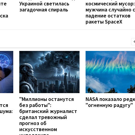
нте
Украиной светилась
космический мусор:
загадочная спираль
мужчина случайно 
ска
падение остатков
ракеты SpaceX
"Миллионы останутся
NASA показало ред
тся
без работы":
"огненную радугу"
шума:
британский журналист
сделал тревожный
прогноз об
искусственном