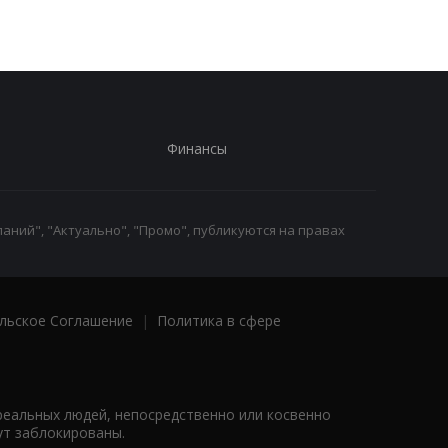
Финансы
аний", "Актуально", "Промо", публикуются на правах
льское Соглашение
|
Политика в сфере
реальных людей, непосредственно или косвенно
ут заблокированы.