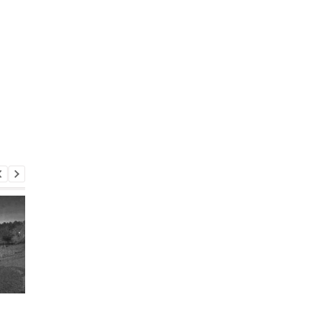
Взгляд с 400 км над
Выход миллиардера 