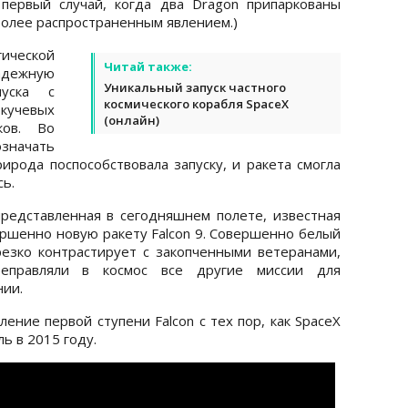
 первый случай, когда два Dragon припаркованы
более распространенным явлением.)
ической
Читай также:
адежную
Уникальный запуск частного
пуска с
космического корабля SpaceX
учевых
(онлайн)
ков. Во
начать
ирода поспособствовала запуску, и ракета смогла
сь.
представленная в сегодняшнем полете, известная
ершенно новую ракету Falcon 9. Совершенно белый
езко контрастирует с закопченными ветеранами,
еправляли в космос все другие миссии для
нии.
ение первой ступени Falcon с тех пор, как SpaceX
ь в 2015 году.