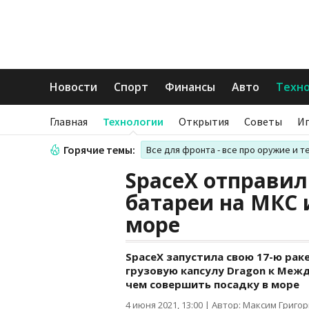
Новости
Спорт
Финансы
Авто
Техн
Главная
Технологии
Открытия
Советы
И
Горячие темы:
Все для фронта - все про оружие и т
SpaceX отправил
батареи на МКС 
море
SpaceX запустила свою 17-ю рак
грузовую капсулу Dragon к Меж
чем совершить посадку в море
4 июня 2021, 13:00
|
Автор: Максим Григо