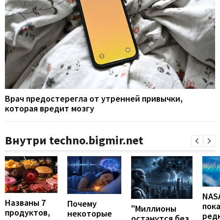
Врач предостерегла от утренней привычки,
которая вредит мозгу
Внутри techno.bigmir.net
NAS
Названы 7
Почему
пок
"Миллионы
продуктов,
некоторые
ред
останутся без