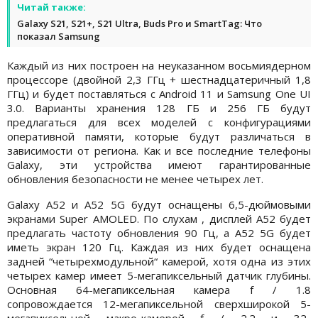
Читай также:
Galaxy S21, S21+, S21 Ultra, Buds Pro и SmartTag: Что
показал Samsung
Каждый из них построен на неуказанном восьмиядерном
процессоре (двойной 2,3 ГГц + шестнадцатеричный 1,8
ГГц) и будет поставляться с Android 11 и Samsung One UI
3.0. Варианты хранения 128 ГБ и 256 ГБ будут
предлагаться для всех моделей с конфигурациями
оперативной памяти, которые будут различаться в
зависимости от региона. Как и все последние телефоны
Galaxy, эти устройства имеют гарантированные
обновления безопасности не менее четырех лет.
Galaxy A52 и A52 5G будут оснащены 6,5-дюймовыми
экранами Super AMOLED. По слухам , дисплей A52 будет
предлагать частоту обновления 90 Гц, а A52 5G будет
иметь экран 120 Гц. Каждая из них будет оснащена
задней “четырехмодульной“ камерой, хотя одна из этих
четырех камер имеет 5-мегапиксельный датчик глубины.
Основная 64-мегапиксельная камера f / 1.8
сопровождается 12-мегапиксельной сверхширокой 5-
мегапиксельной макро-камерой f / 2.2 и 32-