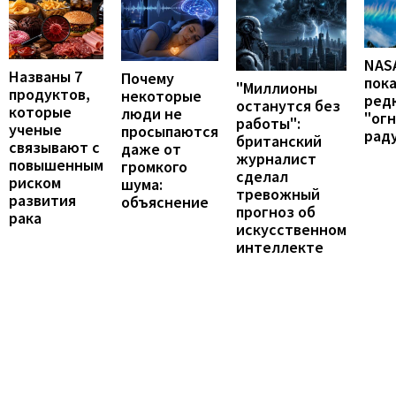
NAS
Названы 7
Почему
пок
"Миллионы
продуктов,
некоторые
ред
останутся без
которые
люди не
"ог
работы":
ученые
просыпаются
рад
британский
связывают с
даже от
журналист
повышенным
громкого
сделал
риском
шума:
тревожный
развития
объяснение
прогноз об
рака
искусственном
интеллекте