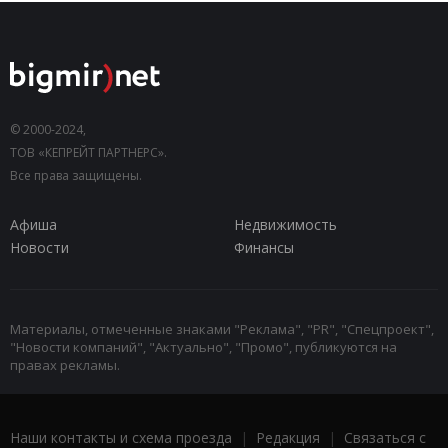
© 2000-2024,
ТОВ «КЕПРЕЙТ ПАРТНЕРС».
Все права защищены.
Афиша
Недвижимость
Новости
Финансы
Материалы, отмеченные знаками "Реклама", "PR", "Спецпроект",
"Новости компаний", "Актуально", "Промо", публикуются на
правах рекламы.
Наши контакты и схема проезда
|
Редакция
|
Связаться с