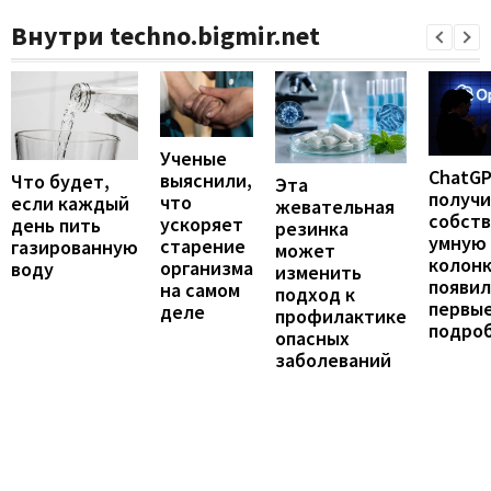
Внутри techno.bigmir.net
Ученые
ChatG
выяснили,
Что будет,
Эта
получ
что
если каждый
жевательная
собст
ускоряет
день пить
резинка
умную
старение
газированную
может
колонк
организма
воду
изменить
появил
на самом
подход к
первы
деле
профилактике
подро
опасных
заболеваний