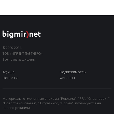
© 2000-2024,
ТОВ «КЕПРЕЙТ ПАРТНЕРС».
Все права защищены.
Афиша
Недвижимость
Новости
Финансы
Материалы, отмеченные знаками "Реклама", "PR", "Спецпроект",
"Новости компаний", "Актуально", "Промо", публикуются на
правах рекламы.