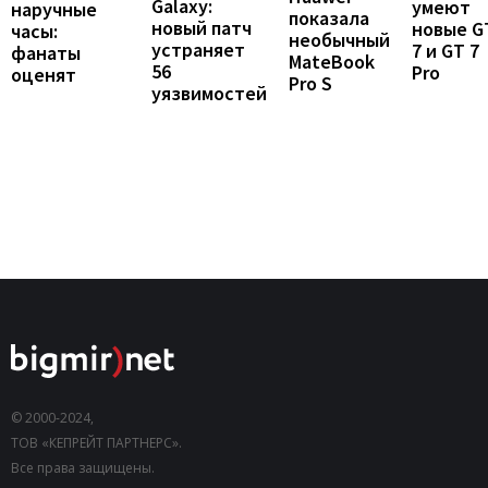
Galaxy:
умеют
наручные
показала
новый патч
новые G
часы:
необычный
устраняет
7 и GT 7
фанаты
MateBook
56
Pro
оценят
Pro S
уязвимостей
© 2000-2024,
ТОВ «КЕПРЕЙТ ПАРТНЕРС».
Все права защищены.