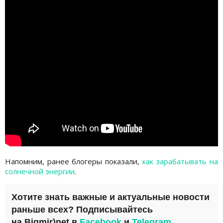
Напомним, ранее блогеры показали,
как зарабатывать на
солнечной энергии
.
Хотите знать важные и актуальные новости
раньше всех? Подписывайтесь
на
Bigmir)net
в
Facebook
и
Telegram
.