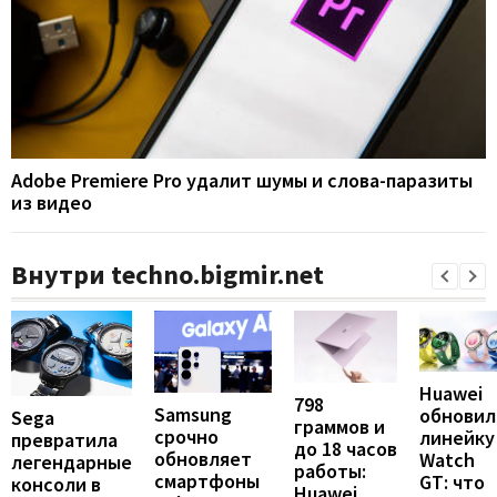
Adobe Premiere Pro удалит шумы и слова-паразиты
из видео
Внутри techno.bigmir.net
Huawei
798
Samsung
обновил
Sega
граммов и
срочно
линейку
превратила
до 18 часов
обновляет
Watch
легендарные
работы:
смартфоны
GT: что
консоли в
Huawei