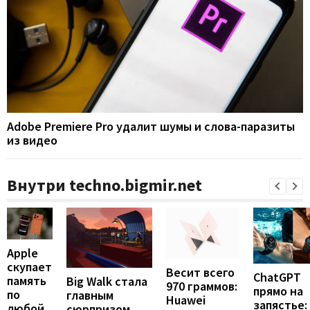
Adobe Premiere Pro удалит шумы и слова-паразиты
из видео
Внутри techno.bigmir.net
Apple
скупает
Весит всего
ChatGPT
память
Big Walk стала
970 граммов:
прямо на
по
главным
Huawei
запястье:
любой
сюрпризом