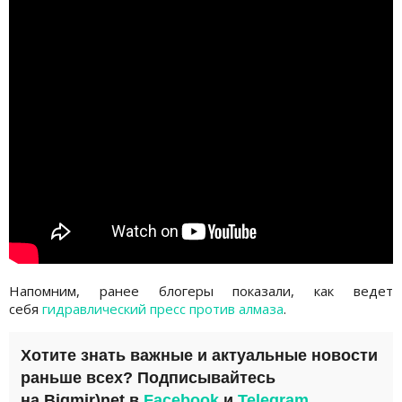
Напомним, ранее блогеры показали, как ведет
себя
гидравлический пресс против алмаза
.
Хотите знать важные и актуальные новости
раньше всех? Подписывайтесь
на
Bigmir)net
в
Facebook
и
Telegram
.