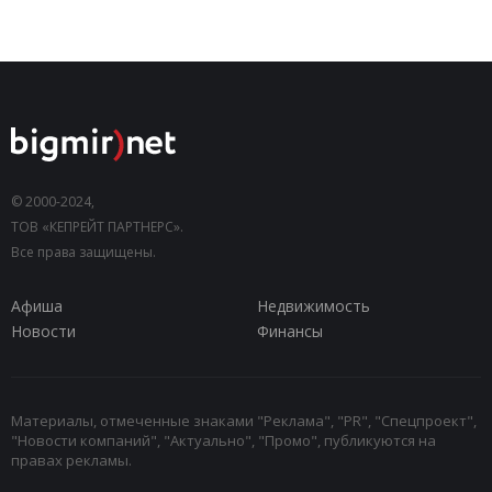
© 2000-2024,
ТОВ «КЕПРЕЙТ ПАРТНЕРС».
Все права защищены.
Афиша
Недвижимость
Новости
Финансы
Материалы, отмеченные знаками "Реклама", "PR", "Спецпроект",
"Новости компаний", "Актуально", "Промо", публикуются на
правах рекламы.