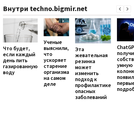
Внутри techno.bigmir.net
Ученые
ChatG
выяснили,
Что будет,
Эта
получ
что
если каждый
жевательная
собст
ускоряет
день пить
резинка
умную
старение
газированную
может
колонк
организма
воду
изменить
появил
на самом
подход к
первы
деле
профилактике
подро
опасных
заболеваний