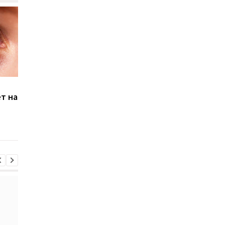
Мужчина икал 5 дней
После коронавируса
т на
подряд из-за
женщина стала
коронавируса
страдать из-за тяж
аллергии