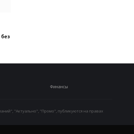
ChatGPT прямо на
Xiaomi выпустила Re
запястье: Rollme
17, но новый смартф
анонсировала
оказался хуже
 без
доступные ИИ-часы за
предыдущей модел
40 долларов
Финансы
аний", "Актуально", "Промо", публикуются на правах