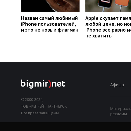
Назван самый любимый
Apple скупает памя
iPhone пользователей,
любой цене, но но
и это не новый флагман
iPhone все равно 
не хватить
Афиша
© 2000-2024,
ТОВ «КЕПРЕЙТ ПАРТНЕРС».
Материалы,
Все права защищены.
рекламы.