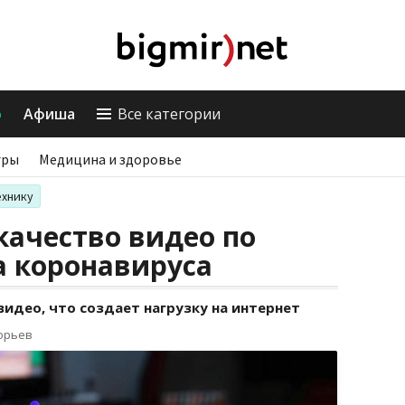
о
Афиша
Все категории
гры
Медицина и здоровье
ехнику
качество видео по
а коронавируса
идео, что создает нагрузку на интернет
горьев