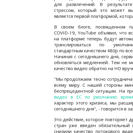
для развлечений. В результате
стрессом, который это может вы
является первой платформой, котор
В своем блоге, посвященном п
COVID-19, YouTube объявил, что в
на платформе теперь будут автом
транслироваться по умолча
стандартным качеством 480p по все
Начиная с сегодняшнего дня, серв
обновляться медленней. Тем не м
качество видео обратно на HD вруч
"Мы продолжаем тесно сотрудничат
всему миру. С нашей стороны мин
беспрецедентной ситуации. На п
видео в ЕС по умолчанию врем
характер этого кризиса, мы расши
сегодняшнего дня", - говорится в з
Это действие, которое повторяет д
стран уже введен обязательный к
снизили качество потокового вид