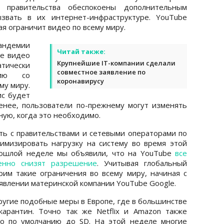
 правительства обеспокоены дополнительным
звать в их интернет-инфраструктуре. YouTube
ая ограничит видео по всему миру.
андемии
Читай также:
се видео
Крупнейшие IT-компании сделали
атически
совместное заявление по
нию со
коронавирусу
му миру.
ис будет
енее, пользователи по-прежнему могут изменять
ную, когда это необходимо.
ь с правительствами и сетевыми операторами по
имизировать нагрузку на систему во время этой
рошлой неделе мы объявили, что на YouTube
все
енно снизят разрешение
. Учитывая глобальный
рим такие ограничения во всему миру, начиная с
аявлении материнской компании YouTube Google.
ругие подобные меры в Европе, где в большинстве
арантин. Точно так же Netflix и Amazon также
ео по умолчанию до SD. На этой неделе многие