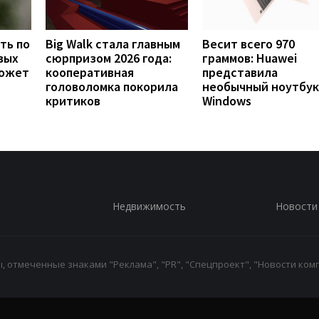
ть по
Big Walk стала главным
Весит всего 970
вых
сюрпризом 2026 года:
граммов: Huawei
может
кооперативная
представила
головоломка покорила
необычный ноутбук
критиков
Windows
Недвижимость
Новости
 отмеченные знаками "Реклама", "PR", "Спецпроект", "Новости комп