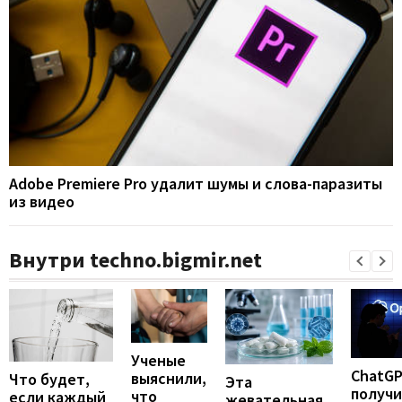
Adobe Premiere Pro удалит шумы и слова-паразиты
из видео
Внутри techno.bigmir.net
Ученые
ChatG
выяснили,
Что будет,
Эта
получ
что
если каждый
жевательная