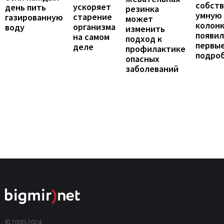
собст
ускоряет
день пить
резинка
умную
старение
газированную
может
колонк
организма
воду
изменить
появил
на самом
подход к
первы
деле
профилактике
подро
опасных
заболеваний
© 2000-2024,