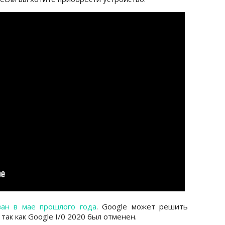
ван в мае прошлого года
. Google может решить
так как Google I/0 2020 был отменен.