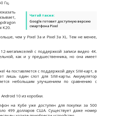
60 Гц.
оказать
Читай также:
зывает,
Google готовит доступную версию
apdragon
смартфона Pixel
i K20.
ольше, чем у Pixel 3a и Pixel 3a XL. Тем не менее,
 12-мегапикселей с поддержкой записи видео 4K.
ельной, как и у предшественника, но она имеет
ixel 4a поставляется с поддержкой двух SIM-карт, в
еет лишь один слот для SIM-карты. Аккумулятор
яется небольшим улучшением по сравнению с
Android 10 из коробки.
ефон на Кубе уже доступен для покупки за 500
около 499 долларов США. Существует даже номер
если вы хотите приобрести устройство.