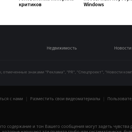
критиков
Windows
Недвижимость
Новости
 отмеченные знаками "Реклама", "PR", "Спецпроект", "Новости комп
ться с нами
|
Разместить свои видеоматериалы
|
Пользовате
что содержание и тон Вашего сообщения могут задеть чувства 
 которые нарушают эти правила грубо или систематически, буд