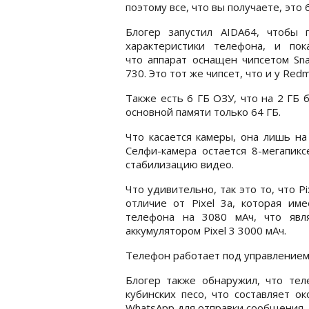
поэтому все, что вы получаете, это 
Блогер запустил AIDA64, чтобы п
характеристики телефона, и пока
что аппарат оснащен чипсетом Sn
730. Это тот же чипсет, что и у Redm
Также есть 6 ГБ ОЗУ, что на 2 ГБ б
основной памяти только 64 ГБ.
Что касается камеры, она лишь на
Селфи-камера остается 8-мегапикс
стабилизацию видео.
Что удивительно, так это то, что P
отличие от Pixel 3a, которая им
телефона на 3080 мАч, что явл
аккумулятором Pixel 3 3000 мАч.
Телефон работает под управлением 
Блогер также обнаружил, что тел
кубинских песо, что составляет 
WhatsApp для отправки сообщения, 