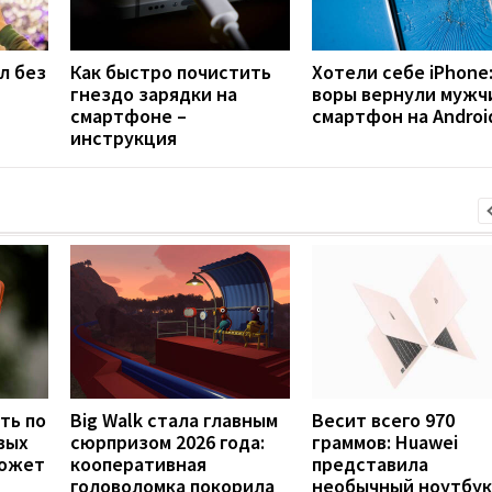
л без
Как быстро почистить
Хотели себе iPhone
гнездо зарядки на
воры вернули мужч
смартфоне –
смартфон на Androi
инструкция
ть по
Big Walk стала главным
Весит всего 970
вых
сюрпризом 2026 года:
граммов: Huawei
может
кооперативная
представила
головоломка покорила
необычный ноутбук