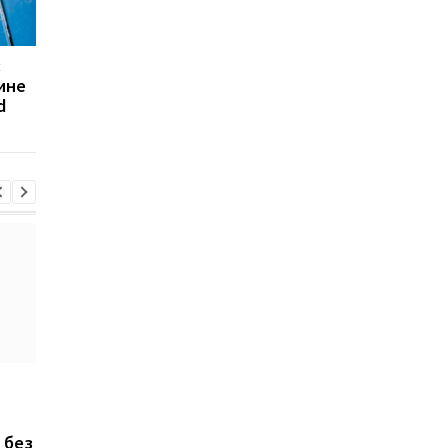
:
Adobe Premiere Pro
Как не угробить зре
ине
удалит шумы и слова-
от смартфона: 3
d
паразиты из видео
настройки
ChatGPT прямо на
Xiaomi выпустила Re
запястье: Rollme
17, но новый смартф
анонсировала
оказался хуже
 без
доступные ИИ-часы за
предыдущей модел