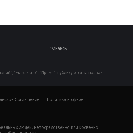
40 долларов
Финансы
аний", "Актуально", "Промо", публикуются на правах
льское Соглашение
|
Политика в сфере
реальных людей, непосредственно или косвенно
ут заблокированы.