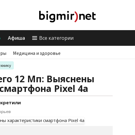
о
Афиша
Все категории
гры
Медицина и здоровье
ехнику
его 12 Мп: Выяснены
смартфона Pixel 4a
екретили
горьев