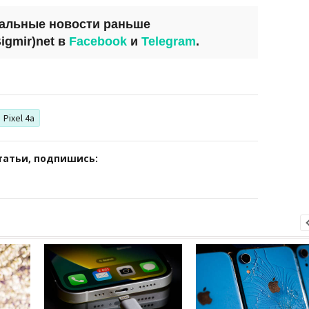
уальные новости раньше
igmir)net
в
Facebook
и
Telegram
.
Pixel 4a
татьи, подпишись: