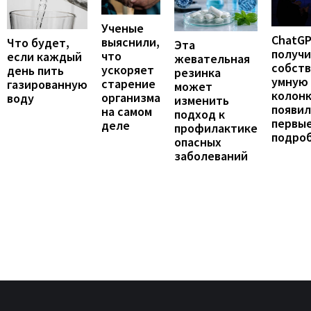
Ученые
ChatG
выяснили,
Что будет,
Эта
получ
что
если каждый
жевательная
собст
ускоряет
день пить
резинка
умную
старение
газированную
может
колонк
организма
воду
изменить
появил
на самом
подход к
первы
деле
профилактике
подро
опасных
заболеваний