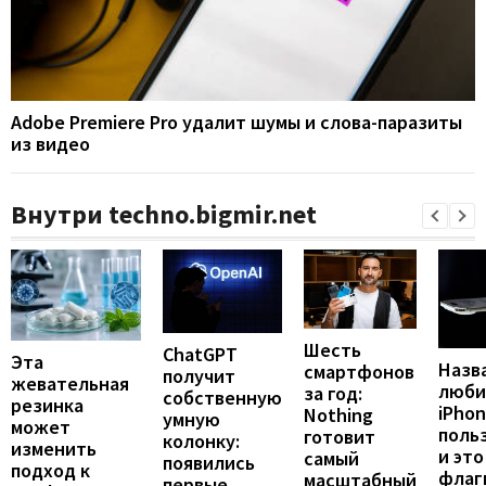
Adobe Premiere Pro удалит шумы и слова-паразиты
из видео
Внутри techno.bigmir.net
Шесть
ChatGPT
Эта
Назв
смартфонов
получит
жевательная
люби
за год:
собственную
резинка
iPho
Nothing
умную
может
поль
готовит
колонку:
изменить
и это
самый
появились
подход к
флаг
масштабный
первые