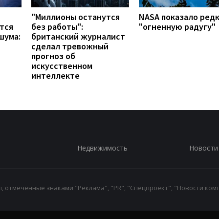
"Миллионы останутся
NASA показало ред
тся
без работы":
"огненную радугу"
шума:
британский журналист
сделал тревожный
прогноз об
искусственном
интеллекте
Недвижимость
Новости
 отмеченные знаками "Реклама", "PR", "Спецпроект", "Новости комп