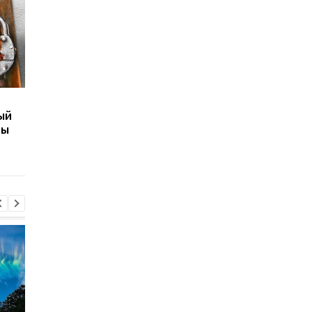
Заменили воду в
Что выдержит
ый
стиралке на жидкий
бронежилет из
ты
азот: Эксперименты
замороженных газет
Эксперименты