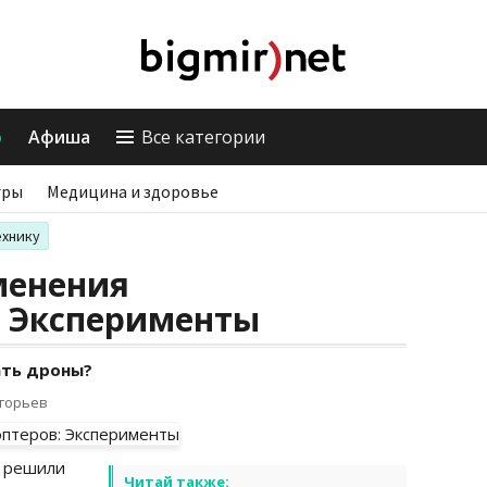
о
Афиша
Все категории
гры
Медицина и здоровье
ехнику
менения
: Эксперименты
ать дроны?
игорьев
решили
Читай также: