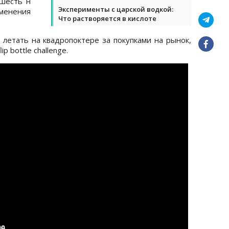
 шесть н
Эксперименты с царской водкой:
енения
Что растворяется в кислоте
 летать на квадропоктере за покупками на рынок,
p bottle challenge.