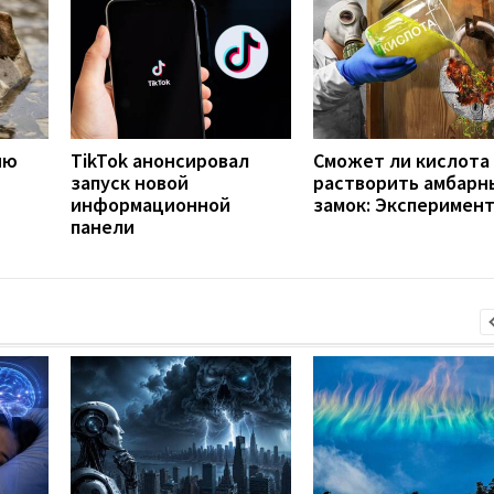
ию
TikTok анонсировал
Сможет ли кислота
запуск новой
растворить амбарн
информационной
замок: Эксперимен
панели