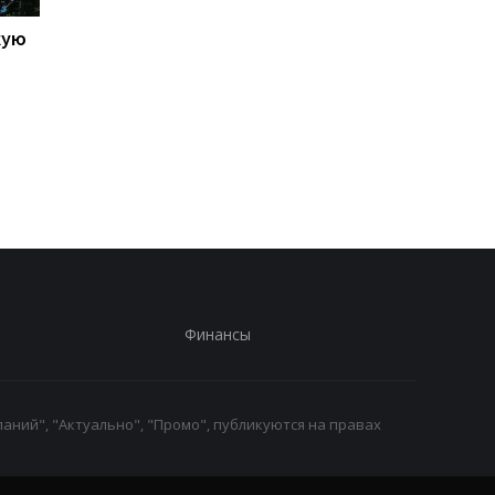
кую
Galaxy S27 Ultra станет
Не по мощности, а п
фотографировать
любви владельцев:
иначе: инсайдер
AnTuTu выбрал лучш
раскрыл секрет новых
Android-смартфоны
объективов Samsung
Финансы
аний", "Актуально", "Промо", публикуются на правах