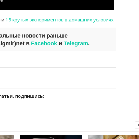
али
15 крутых экспериментов в домашних условиях
.
уальные новости раньше
igmir)net
в
Facebook
и
Telegram
.
татьи, подпишись: