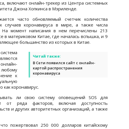
са, включают онлайн-трекер из Центра системных
итета Джона Хопкинса в Мэриленде.
жается часто обновляемый счетчик количества
 случаев коронавируса в мире, а также числа
. На момент написания в нем перечислены 213
е в материковом Китае, где началась вспышка, и 9
вляющее большинство из которых в Китае.
система
Читай также:
вляются
В Сети появился сайт с онлайн-
онлайн-
картой распространения
любому
коронавируса
чение к
альную
о как коронавирус.
тывать ли свою систему оповещений SOS для
ит от ряда факторов, включая доступность
ьств и других авторитетных организаций, а также
 что пожертвовал 250 000 долларов китайскому