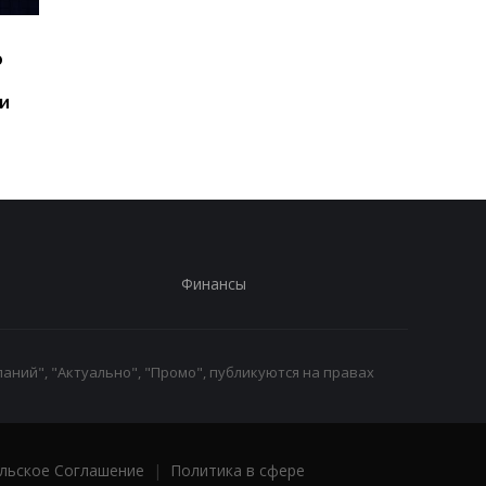
Шесть смартфонов за
Назван самый люби
ю
год: Nothing готовит
iPhone пользователе
самый масштабный
и это не новый флаг
и
запуск в своей истории
Финансы
аний", "Актуально", "Промо", публикуются на правах
льское Соглашение
|
Политика в сфере