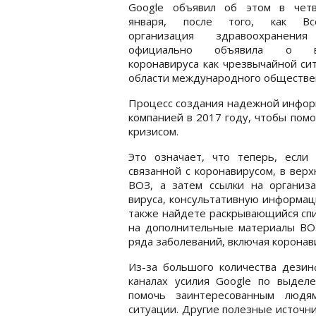
Google объявил об этом в четв
января, после того, как Вс
организация здравоохранени
официально объявила о в
коронавируса как чрезвычайной си
области международного обществе
Процесс создания надежной информ
компанией в 2017 году, чтобы пом
кризисом.
Это означает, что теперь, если
связанной с коронавирусом, в вер
ВОЗ, а затем ссылки на организ
вируса, консультативную информац
также найдете раскрывающийся спи
на дополнительные материалы ВОЗ
ряда заболеваний, включая коронав
Из-за большого количества дезин
каналах усилия Google по выде
помочь заинтересованным людя
ситуации. Другие полезные источн