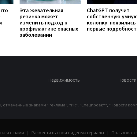
что
Эта жевательная
ChatGPT получит
е
резинка может
собственную умну
м
изменить подход к
колонку: появились
профилактике опасных
первые подробност
заболеваний
Недвижимость
Новости
 отмеченные знаками "Реклама", "PR", "Спецпроект", "Новости комп
ться с нами
|
Разместить свои видеоматериалы
|
Пользовате