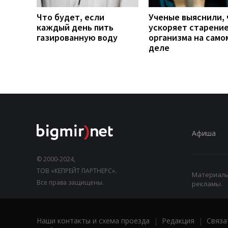
Что будет, если
Ученые выяснили, 
каждый день пить
ускоряет старени
газированную воду
организма на само
деле
Афиша
© 2000-2024,
ТОВ «КЕПРЕЙТ ПАРТНЕРС».
Материалы,
Все права защищены.
рекламы.
Наши контакты и схема проезда
|
Редакция
|
Связа