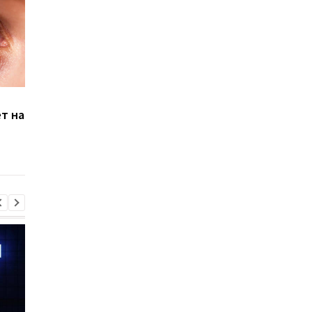
Мужчина икал 5 дней
После коронавируса
т на
подряд из-за
женщина стала
коронавируса
страдать из-за тяж
аллергии