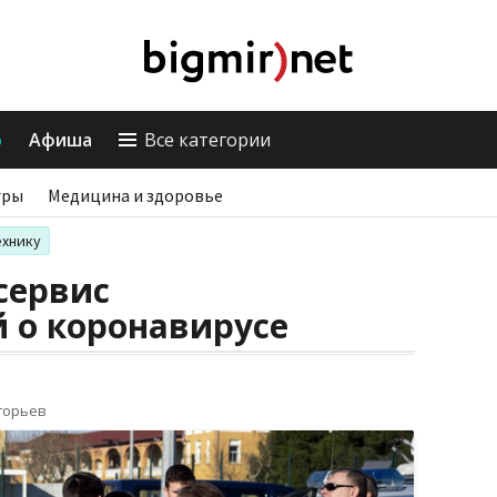
о
Афиша
Все категории
гры
Медицина и здоровье
ехнику
сервис
 о коронавирусе
горьев