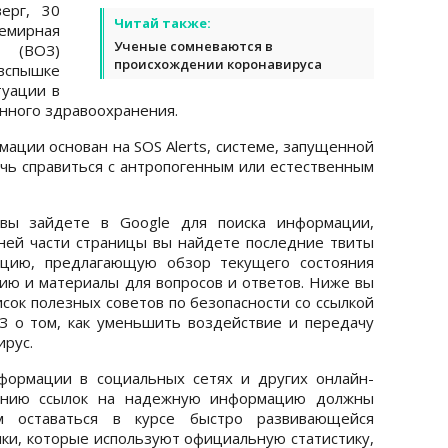
ерг, 30
Читай также:
емирная
Ученые сомневаются в
я (ВОЗ)
происхождении коронавируса
спышке
туации в
нного здравоохранения.
ации основан на SOS Alerts, системе, запущенной
очь справиться с антропогенным или естественным
 вы зайдете в Google для поиска информации,
хней части страницы вы найдете последние твиты
ацию, предлагающую обзор текущего состояния
ию и материалы для вопросов и ответов. Ниже вы
сок полезных советов по безопасности со ссылкой
 о том, как уменьшить воздействие и передачу
ирус.
формации в социальных сетях и других онлайн-
лению ссылок на надежную информацию должны
м оставаться в курсе быстро развивающейся
ики, которые используют официальную статистику,