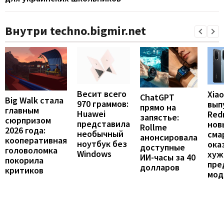
Внутри techno.bigmir.net
Весит всего
Xia
ChatGPT
Big Walk стала
970 граммов:
вып
прямо на
главным
Huawei
Redm
запястье:
сюрпризом
представила
нов
Rollme
2026 года:
необычный
сма
анонсировала
кооперативная
ноутбук без
ока
доступные
головоломка
Windows
хуж
ИИ-часы за 40
покорила
пре
долларов
критиков
мод