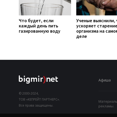
Что будет, если
Ученые выяснили, 
каждый день пить
ускоряет старени
газированную воду
организма на само
деле
Афиша
© 2000-2024,
ТОВ «КЕПРЕЙТ ПАРТНЕРС».
Материалы,
Все права защищены.
рекламы.