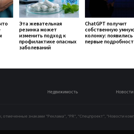
что
Эта жевательная
ChatGPT получит
е
резинка может
собственную умну
м
изменить подход к
колонку: появились
профилактике опасных
первые подробност
заболеваний
Недвижимость
Новости
 отмеченные знаками "Реклама", "PR", "Спецпроект", "Новости комп