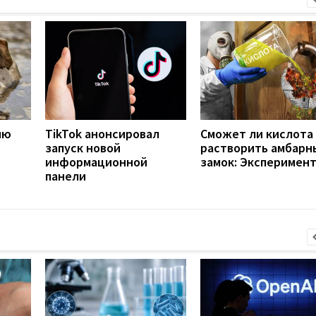
ию
TikTok анонсировал
Сможет ли кислота
запуск новой
растворить амбарн
информационной
замок: Эксперимен
панели