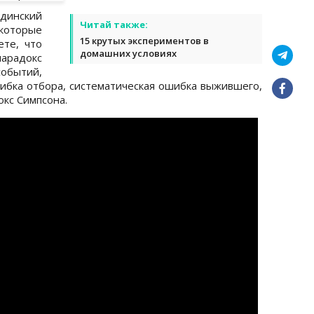
единский
Читай также:
которые
15 крутых экспериментов в
те, что
домашних условиях
арадокс
ытий,
ибка отбора, систематическая ошибка выжившего,
кс Симпсона.