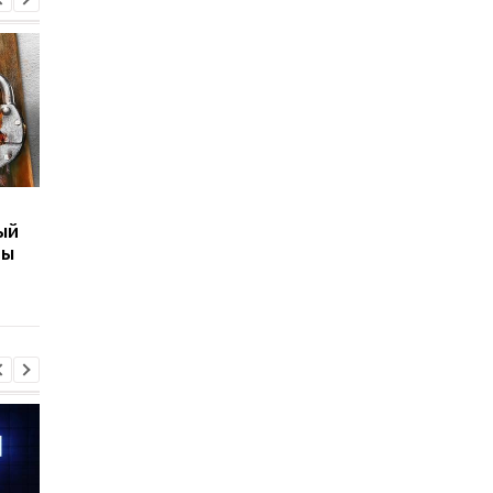
Заменили воду в
Что выдержит
ый
стиралке на жидкий
бронежилет из
ты
азот: Эксперименты
замороженных газет
Эксперименты