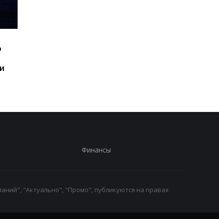
Шесть смартфонов за
Назван самый люби
ю
год: Nothing готовит
iPhone пользователе
самый масштабный
и это не новый флаг
и
запуск в своей истории
Финансы
аний", "Актуально", "Промо", публикуются на правах