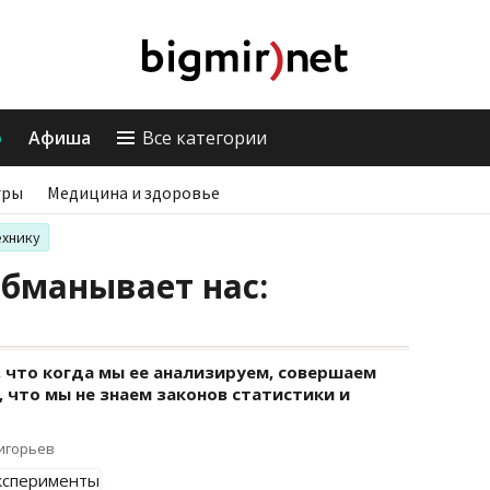
о
Афиша
Все категории
гры
Медицина и здоровье
ехнику
обманывает нас:
 что когда мы ее анализируем, совершаем
, что мы не знаем законов статистики и
ригорьев