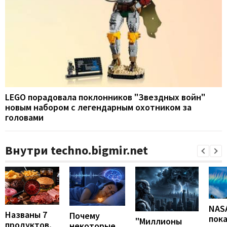
LEGO порадовала поклонников "Звездных войн"
новым набором с легендарным охотником за
головами
Внутри techno.bigmir.net
NAS
Названы 7
Почему
пок
"Миллионы
продуктов,
некоторые