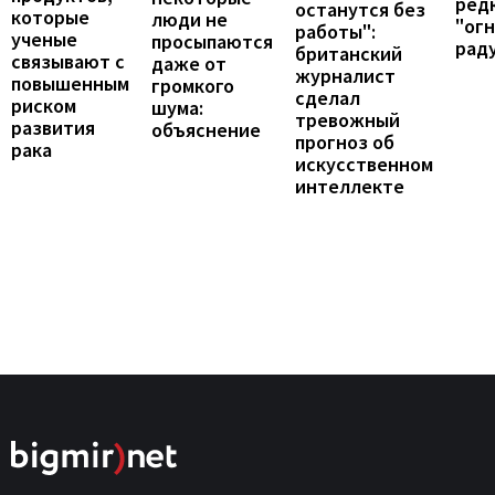
ред
останутся без
которые
люди не
"ог
работы":
ученые
просыпаются
рад
британский
связывают с
даже от
журналист
повышенным
громкого
сделал
риском
шума:
тревожный
развития
объяснение
прогноз об
рака
искусственном
интеллекте