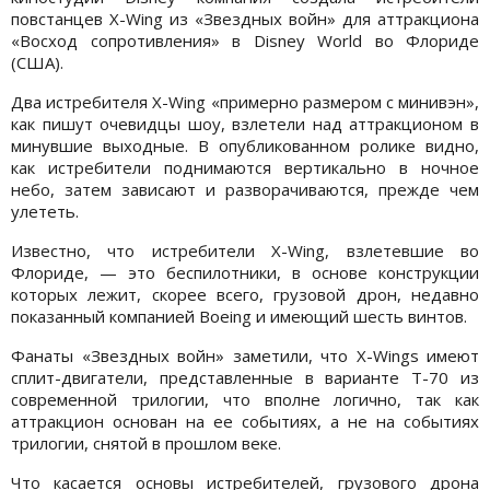
повстанцев X-Wing из «Звездных войн» для аттракциона
«Восход сопротивления» в Disney World во Флориде
(США).
Два истребителя X-Wing «примерно размером с минивэн»,
как пишут очевидцы шоу, взлетели над аттракционом в
минувшие выходные. В опубликованном ролике видно,
как истребители поднимаются вертикально в ночное
небо, затем зависают и разворачиваются, прежде чем
улететь.
Известно, что истребители X-Wing, взлетевшие во
Флориде, — это беспилотники, в основе конструкции
которых лежит, скорее всего, грузовой дрон, недавно
показанный компанией Boeing и имеющий шесть винтов.
Фанаты «Звездных войн» заметили, что X-Wings имеют
сплит-двигатели, представленные в варианте Т-70 из
современной трилогии, что вполне логично, так как
аттракцион основан на ее событиях, а не на событиях
трилогии, снятой в прошлом веке.
Что касается основы истребителей, грузового дрона