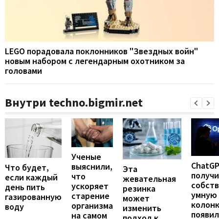
LEGO порадовала поклонников "Звездных войн"
новым набором с легендарным охотником за
головами
Внутри techno.bigmir.net
Ученые
ChatG
выяснили,
Что будет,
Эта
получ
что
если каждый
жевательная
собст
ускоряет
день пить
резинка
умную
старение
газированную
может
колонк
организма
воду
изменить
появил
на самом
подход к