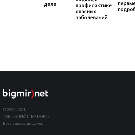
первы
деле
профилактике
подро
опасных
заболеваний
© 2000-2024,
ТОВ «КЕПРЕЙТ ПАРТНЕРС».
Все права защищены.