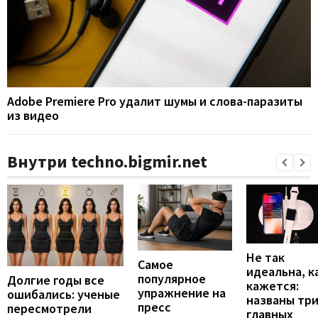
Adobe Premiere Pro удалит шумы и слова-паразиты
из видео
Внутри techno.bigmir.net
Не так
Самое
идеальна, к
популярное
Долгие годы все
кажется:
упражнение на
ошибались: ученые
названы тр
пресс
пересмотрели
главных