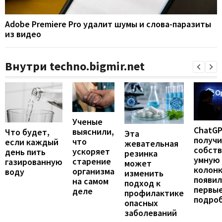
Adobe Premiere Pro удалит шумы и слова-паразиты
из видео
Внутри techno.bigmir.net
Ученые
ChatG
выяснили,
Что будет,
Эта
получ
что
если каждый
жевательная
собст
ускоряет
день пить
резинка
умную
старение
газированную
может
колонк
организма
воду
изменить
появил
на самом
подход к
первы
деле
профилактике
подро
опасных
заболеваний