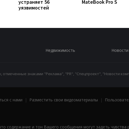
устраняет 56
MateBook Pro S
уязвимостей
Недвижимость
Новости
 отмеченные знаками "Реклама", "PR", "Спецпроект", "Новости комп
ться с нами
|
Разместить свои видеоматериалы
|
Пользовате
что содержание и тон Вашего сообщения могут задеть чувства 