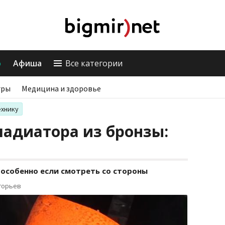
о
Афиша
Все категории
гры
Медицина и здоровье
ехнику
адиатора из бронзы:
 особенно если смотреть со стороны
горьев