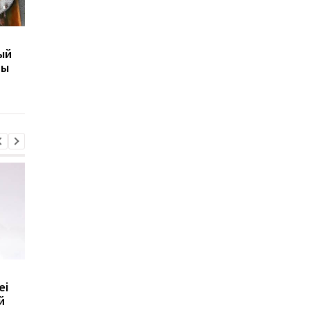
Заменили воду в
Что выдержит
ый
стиралке на жидкий
бронежилет из
ты
азот: Эксперименты
замороженных газет
Эксперименты
Huawei обновила
8500 мАч без толсто
ei
линейку Watch GT: что
корпуса: Huawei
й
умеют новые GT 7 и GT
показала новый Nova