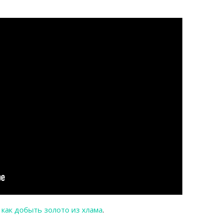
,
как добыть золото из хлама
.