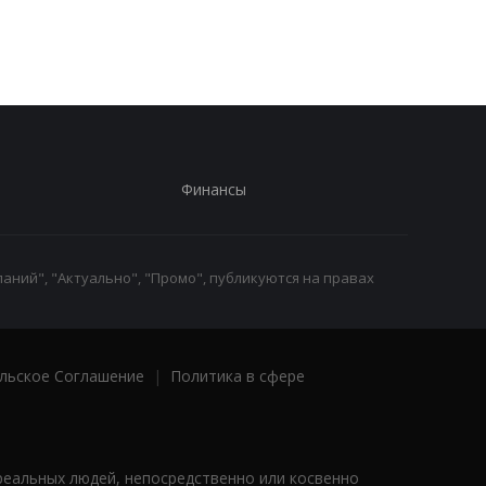
7 Pro
SE
Финансы
аний", "Актуально", "Промо", публикуются на правах
льское Соглашение
|
Политика в сфере
реальных людей, непосредственно или косвенно