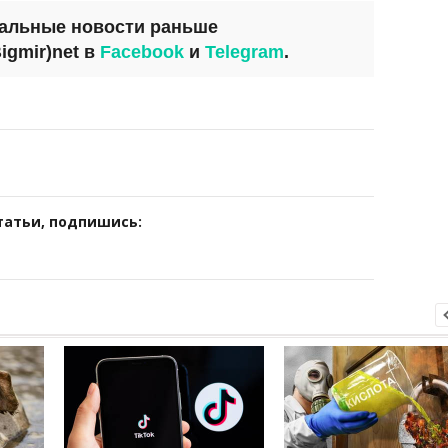
уальные новости раньше
igmir)net
в
Facebook
и
Telegram
.
татьи, подпишись: