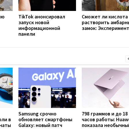
ию
TikTok анонсировал
Сможет ли кислота
запуск новой
растворить амбарн
информационной
замок: Эксперимен
панели
Samsung срочно
798 граммов и до 18
оли в
обновляет смартфоны
часов работы: Huaw
анаты
Galaxy: новый патч
показала необычны