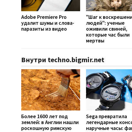
Adobe Premiere Pro
"Шаг к воскрешен
удалит шумы и слова-
людей": ученые
паразиты из видео
оживили свиней,
которые час были
мертвы
Внутри techno.bigmir.net
Более 1600 лет под
Sega превратила
землей: в Англии нашли
легендарные конс
роскошную римскую
наручные часы: ф