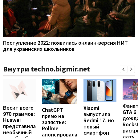
Поступление 2022: появилась онлайн-версия НМТ
для украинских школьников
Внутри techno.bigmir.net
Фана
Весит всего
Xiaomi
ChatGPT
GTA 6
970 граммов:
выпустила
прямо на
дожда
Huawei
Redmi 17, но
запястье:
Rocks
представила
новый
Rollme
раскр
необычный
смартфон
анонсировала
дату