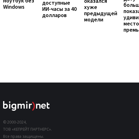
ноутбук без
оказался
доступные
больш
Windows
хуже
ИИ-часы за 40
показ
предыдущей
долларов
удиви
модели
мест
прем
© 2000-2024,
ТОВ «КЕПРЕЙТ ПАРТНЕРС».
Все права защищены.