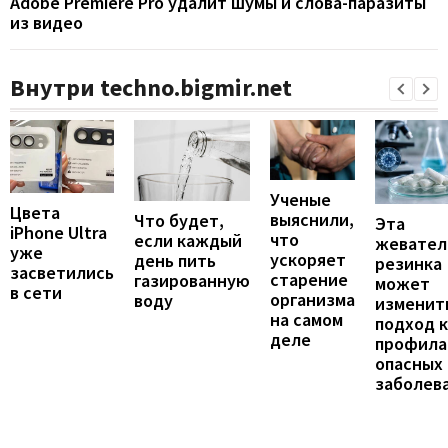
Adobe Premiere Pro удалит шумы и слова-паразиты
из видео
Внутри techno.bigmir.net
Ученые
Цвета
выяснили,
Что будет,
Эта
iPhone Ultra
что
если каждый
жевател
уже
ускоряет
день пить
резинка
засветились
старение
газированную
может
в сети
организма
воду
изменит
на самом
подход к
деле
профила
опасных
заболев