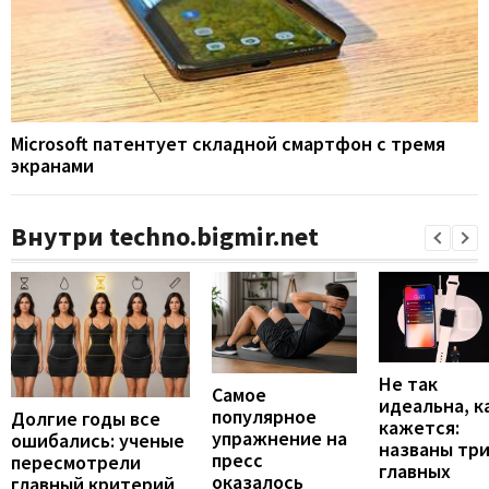
Microsoft патентует складной смартфон с тремя
экранами
Внутри techno.bigmir.net
Не так
Самое
идеальна, к
популярное
Долгие годы все
кажется:
упражнение на
ошибались: ученые
названы тр
пресс
пересмотрели
главных
оказалось
главный критерий