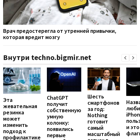
Врач предостерегла от утренней привычки,
которая вредит мозгу
Внутри techno.bigmir.net
Шесть
ChatGPT
Эта
Назв
смартфонов
получит
жевательная
люби
за год:
собственную
резинка
iPho
Nothing
умную
может
поль
готовит
колонку:
изменить
и это
самый
появились
подход к
флаг
масштабный
первые
профилактике