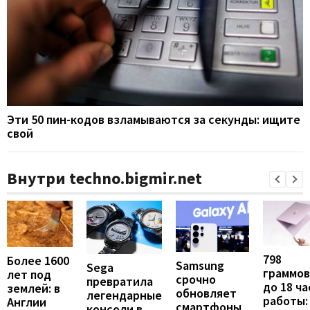
Эти 50 пин-кодов взламываются за секунды: ищите
свой
Внутри techno.bigmir.net
798
Более 1600
Samsung
Sega
граммов
лет под
срочно
превратила
до 18 ча
землей: в
обновляет
легендарные
работы:
Англии
смартфоны
консоли в