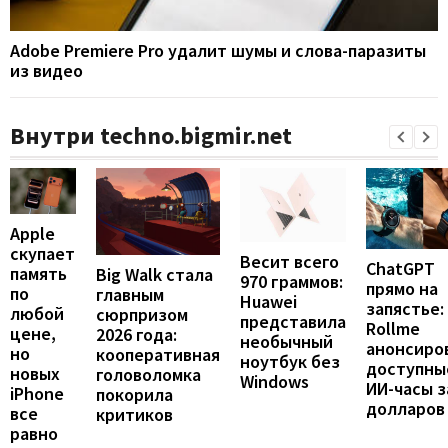
Adobe Premiere Pro удалит шумы и слова-паразиты
из видео
Внутри techno.bigmir.net
Apple
скупает
Весит всего
ChatGPT
память
Big Walk стала
970 граммов:
прямо на
по
главным
Huawei
запястье:
любой
сюрпризом
представила
Rollme
цене,
2026 года:
необычный
анонсиро
но
кооперативная
ноутбук без
доступны
новых
головоломка
Windows
ИИ-часы з
iPhone
покорила
долларов
все
критиков
равно