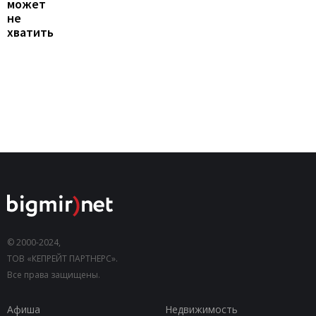
может
не
хватить
© 2000-2024,
ТОВ «КЕПРЕЙТ ПАРТНЕРС».
Все права защищены.
Афиша
Недвижимость