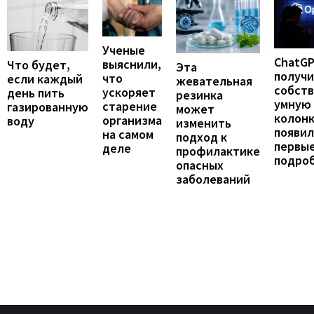
Ученые
ChatG
выяснили,
Что будет,
Эта
получ
что
если каждый
жевательная
собст
ускоряет
день пить
резинка
умную
старение
газированную
может
колонк
организма
воду
изменить
появил
на самом
подход к
первы
деле
профилактике
подро
опасных
заболеваний